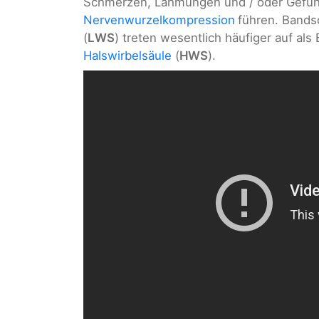
Schmerzen, Lähmungen und / oder Gefüh
Nervenwurzelkompression
führen. Bands
(
LWS
) treten wesentlich häufiger auf als
Halswirbelsäule
(
HWS
).