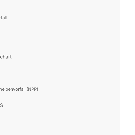
all
chaft
eibenvorfall (NPP)
WS