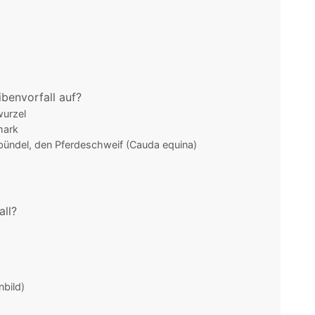
benvorfall auf?
urzel
mark
ündel, den Pferdeschweif (Cauda equina)
all?
bild)