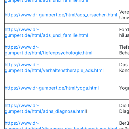
Ver
https://www.dr-gumpert.de/html/ads_ursachen.html
Umwe
https://www.dr-
Förd
gumpert.de/html/ads_und_familie.html
häus
https://www.dr-
Tief
gumpert.de/html/tiefenpsychologie.html
Beh
https://www.dr-
Das 
gumpert.de/html/verhaltenstherapie_ads.html
Kond
https://www.dr-gumpert.de/html/yoga.html
Yog
https://www.dr-
Die 
gumpert.de/html/adhs_diagnose.html
l
Diag
https://www.dr-
Berü
gumpert.de/html/diagnose_der_hochbegabung.html
äuße