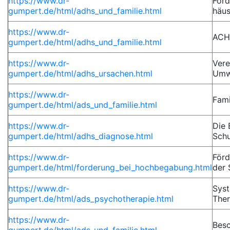
https://www.dr-
Förd
gumpert.de/html/adhs_und_familie.html
häus
https://www.dr-
AC
gumpert.de/html/adhs_und_familie.html
https://www.dr-
Ver
gumpert.de/html/adhs_ursachen.html
Umwe
https://www.dr-
Fami
gumpert.de/html/ads_und_familie.html
https://www.dr-
Die 
gumpert.de/html/adhs_diagnose.html
Schu
https://www.dr-
Förd
gumpert.de/html/forderung_bei_hochbegabung.html
der 
https://www.dr-
Sys
gumpert.de/html/ads_psychotherapie.html
The
https://www.dr-
Besc
gumpert.de/html/ads_und_familie.html