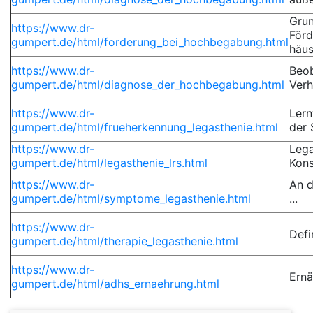
Grun
https://www.dr-
Förd
gumpert.de/html/forderung_bei_hochbegabung.html
häus
https://www.dr-
Beo
gumpert.de/html/diagnose_der_hochbegabung.html
Verh
https://www.dr-
Ler
gumpert.de/html/frueherkennung_legasthenie.html
der 
https://www.dr-
Lega
gumpert.de/html/legasthenie_lrs.html
Kons
https://www.dr-
An d
gumpert.de/html/symptome_legasthenie.html
...
https://www.dr-
Defi
gumpert.de/html/therapie_legasthenie.html
https://www.dr-
Ernä
gumpert.de/html/adhs_ernaehrung.html