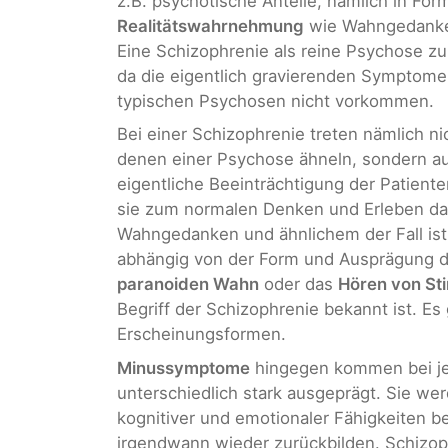
z.B. psychotische Anteile, nämlich in F
Realitätswahrnehmung
wie Wahngedanken
Eine Schizophrenie als reine Psychose zu 
da die eigentlich gravierenden Symptome,
typischen Psychosen nicht vorkommen.
Bei einer Schizophrenie treten nämlich n
denen einer Psychose ähneln, sondern a
eigentliche Beeinträchtigung der Patient
sie zum normalen Denken und Erleben d
Wahngedanken und ähnlichem der Fall ist
abhängig von der Form und Ausprägung de
paranoiden Wahn
oder das
Hören von S
Begriff der Schizophrenie bekannt ist. Es
Erscheinungsformen.
Minussymptome
hingegen kommen bei jed
unterschiedlich stark ausgeprägt. Sie wer
kognitiver und emotionaler Fähigkeiten b
irgendwann wieder zurückbilden. Schizop