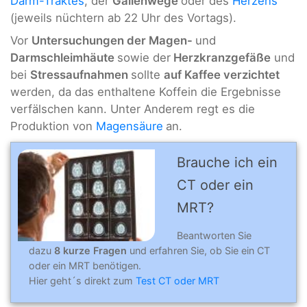
Darm-Traktes
, der
Gallenwege
oder des
Herzens
(jeweils nüchtern ab 22 Uhr des Vortags).
Vor
Untersuchungen der Magen-
und
Darmschleimhäute
sowie der
Herzkranzgefäße
und
bei
Stressaufnahmen
sollte
auf Kaffee verzichtet
werden, da das enthaltene Koffein die Ergebnisse
verfälschen kann. Unter Anderem regt es die
Produktion von
Magensäure
an.
Brauche ich ein
CT oder ein
MRT?
Beantworten Sie
dazu
8 kurze Fragen
und erfahren Sie, ob Sie ein CT
oder ein MRT benötigen.
Hier geht´s direkt zum
Test CT oder MRT