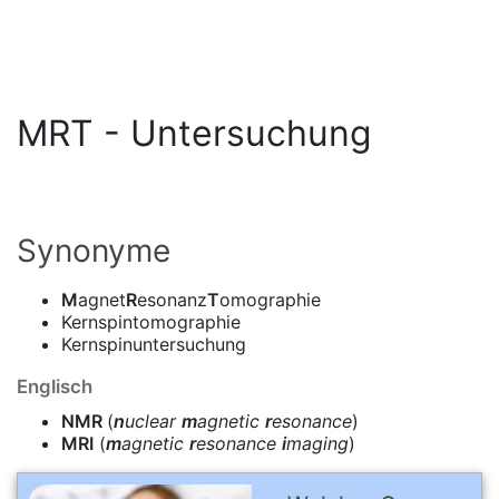
MRT - Untersuchung
Synonyme
M
agnet
R
esonanz
T
omographie
Kernspintomographie
Kernspinuntersuchung
Englisch
NMR
(
n
uclear
m
agnetic
r
esonance
)
MRI
(
m
agnetic
r
esonance
i
maging
)