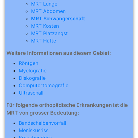
MRT Lunge
MRT Abdomen
MRT Schwangerschaft
MRT Kosten
MRT Platzangst
MRT Hüfte
Weitere Informationen aus diesem Gebiet:
Röntgen
Myelografie
Diskografie
Computertomografie
Ultraschall
Für folgende orthopädische Erkrankungen ist die
MRT von grosser Bedeutung:
Bandscheibenvorfall
Meniskusriss
Kreuzbandriss