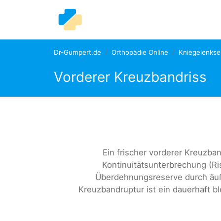
Dr-Gumpert.de
Orthopädie Online
Kniegelenks
Vorderer Kreuzbandriss
Ein frischer vorderer Kreuzband
Kontinuitätsunterbrechung (R
Überdehnungsreserve durch äuße
Kreuzbandruptur ist ein dauerhaft b