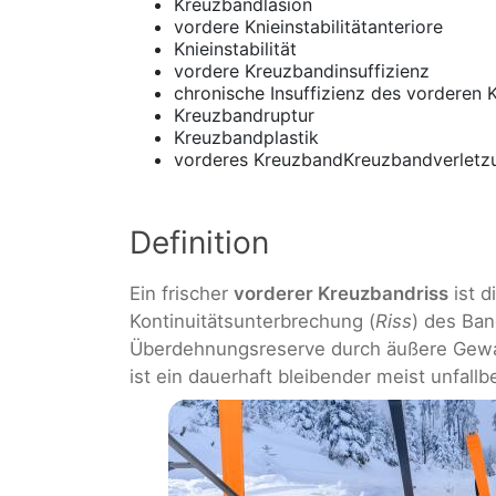
Kreuzbandläsion
vordere Knieinstabilitätanteriore
Knieinstabilität
vordere Kreuzbandinsuffizienz
chronische Insuffizienz des vorderen
Kreuzbandruptur
Kreuzbandplastik
vorderes KreuzbandKreuzbandverletz
Definition
Ein frischer
vorderer Kreuzbandriss
ist d
Kontinuitätsunterbrechung (
Riss
) des Ban
Überdehnungsreserve durch äußere Gewal
ist ein dauerhaft bleibender meist unfall