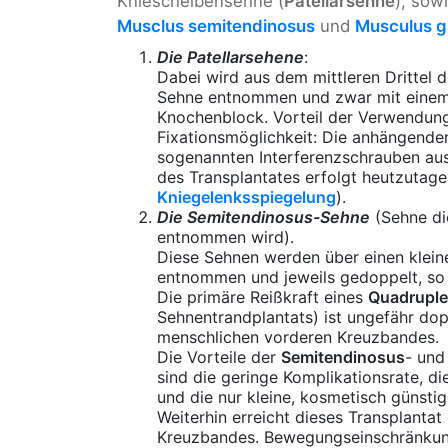
Kniescheibensehne (
Patellarsehne
), sow
Musclus semitendinosus
und
Musculus gr
Die Patellarsehene
:
Dabei wird aus dem mittleren Drittel 
Sehne entnommen und zwar mit einem
Knochenblock. Vorteil der Verwendung
Fixationsmöglichkeit: Die anhängend
sogenannten Interferenzschrauben aus 
des Transplantates erfolgt heutzutage
Kniegelenksspiegelung
).
Die Semitendinosus-Sehne
(Sehne di
entnommen wird).
Diese Sehnen werden über einen klein
entnommen und jeweils gedoppelt, so d
Die primäre Reißkraft eines
Quadruple
Sehnentrandplantats) ist ungefähr dop
menschlichen vorderen Kreuzbandes.
Die Vorteile der
Semitendinosus
- un
sind die geringe Komplikationsrate, 
und die nur kleine, kosmetisch günsti
Weiterhin erreicht dieses Transplantat 
Kreuzbandes. Bewegungseinschränkun