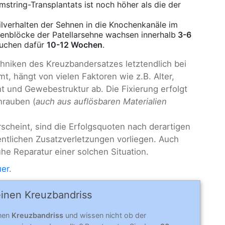
tring-Transplantats ist noch höher als die der
eilverhalten der Sehnen in die Knochenkanäle im
henblöcke der Patellarsehne wachsen innerhalb
3-6
auchen dafür
10-12 Wochen
.
niken des Kreuzbandersatzes letztendlich bei
, hängt von vielen Faktoren wie z.B. Alter,
ht und Gewebestruktur ab. Die Fixierung erfolgt
hrauben (
auch aus auflösbaren Materialien
erscheint, sind die Erfolgsquoten nach derartigen
entlichen Zusatzverletzungen vorliegen. Auch
ühe Reparatur einer solchen Situation.
uer
.
einen Kreuzbandriss
inen
Kreuzbandriss
und wissen nicht ob der