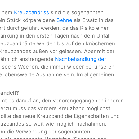
 einem
Kreuzbandriss
sind die sogenannten
ein Stück körpereigene
Sehne
als Ersatz in das
fort durchgeführt werden, da das Risiko einer
nkung in den ersten Tagen nach dem Unfall
 Kreuzbandnähte werden bis auf den knöchernen
 Kreuzbandes außen vor gelassen. Aber mit der
ne ähnlich anstrengende
Nachbehandlung der
e sechs Wochen, die immer wieder bei unseren
die lobenswerte Ausnahme sein. Im allgemeinen
handelt?
t es darauf an, den verlorengegangenen inneren
Hierzu muss das vordere Kreuzband möglichst
sollte das neue Kreuzband die Eigenschaften und
reuzbandes so weit wie möglich nachahmen.
allem die Verwendung der sogenannten