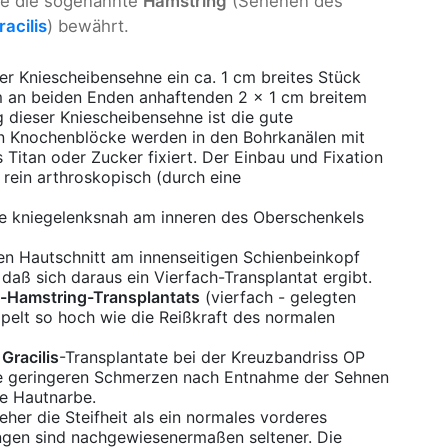
ie die sogenannte
Hamstring
(Sehenen des
acilis
) bewährt.
der Kniescheibensehne ein ca. 1 cm breites Stück
 an beiden Enden anhaftenden 2 x 1 cm breitem
 dieser Kniescheibensehne ist die gute
en Knochenblöcke werden in den Bohrkanälen mit
Titan oder Zucker fixiert. Der Einbau und Fixation
 rein arthroskopisch (durch eine
e kniegelenksnah am inneren des Oberschenkels
en Hautschnitt am innenseitigen Schienbeinkopf
aß sich daraus ein Vierfach-Transplantat ergibt.
-Hamstring-Transplantats
(vierfach - gelegten
pelt so hoch wie die Reißkraft des normalen
d
Gracilis
-Transplantate bei der Kreuzbandriss OP
die geringeren Schmerzen nach Entnahme der Sehnen
ge Hautnarbe.
eher die Steifheit als ein normales vorderes
gen sind nachgewiesenermaßen seltener. Die