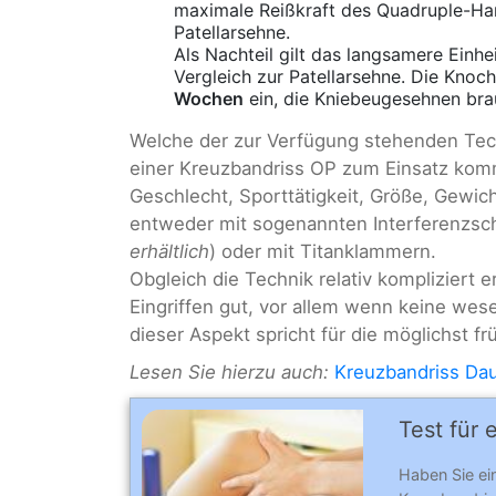
maximale Reißkraft des Quadruple-Hams
Patellarsehne.
Als Nachteil gilt das langsamere Einh
Vergleich zur Patellarsehne. Die Knoc
Wochen
ein, die Kniebeugesehnen br
Welche der zur Verfügung stehenden Tech
einer Kreuzbandriss OP zum Einsatz kommt
Geschlecht, Sporttätigkeit, Größe, Gewic
entweder mit sogenannten Interferenzsc
erhältlich
) oder mit Titanklammern.
Obgleich die Technik relativ kompliziert 
Eingriffen gut, vor allem wenn keine wes
dieser Aspekt spricht für die möglichst fr
Lesen Sie hierzu auch:
Kreuzbandriss Da
Test für 
Haben Sie e