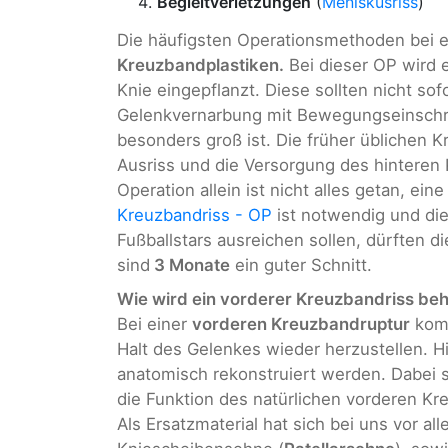
Begleitverletzungen
(
Meniskusriss
)
Die häufigsten Operationsmethoden bei
Kreuzbandplastiken.
Bei dieser OP wird 
Knie eingepflanzt. Diese sollten nicht so
Gelenkvernarbung mit Bewegungseinschrä
besonders groß ist. Die früher üblichen
Ausriss und die Versorgung des hinteren
Operation allein ist nicht alles getan, ei
Kreuzbandriss - OP
ist notwendig und di
Fußballstars ausreichen sollen, dürften 
sind
3 Monate
ein guter Schnitt.
Wie wird ein vorderer Kreuzbandriss be
Bei einer
vorderen Kreuzbandruptur
komm
Halt des Gelenkes wieder herzustellen. 
anatomisch rekonstruiert werden. Dabei 
die Funktion des natürlichen vorderen K
Als Ersatzmaterial hat sich bei uns vor 