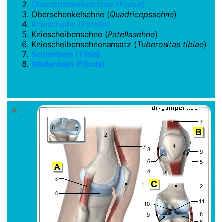
Oberschenkelknochen (
Femur
)
Oberschenkelsehne (
Quadricepssehne
)
Kniescheibe (Patella)
Kniescheibensehne (
Patellasehne
)
Kniescheibensehnenansatz (
Tuberositas tibiae
)
Schienbein (Tibia)
Wadenbein (Fibula)
A
-