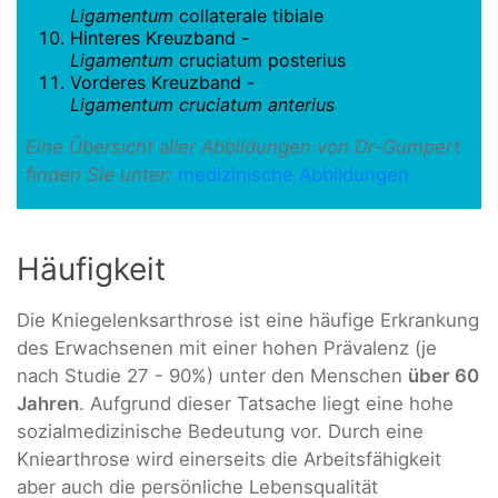
Ligamentum
collaterale tibiale
Hinteres Kreuzband -
Ligamentum
cruciatum posterius
Vorderes Kreuzband -
Ligamentum
cruciatum anterius
Eine Übersicht aller Abbildungen von Dr-Gumpert
finden Sie unter:
medizinische Abbildungen
Häufigkeit
Die Kniegelenksarthrose ist eine häufige Erkrankung
des Erwachsenen mit einer hohen Prävalenz (je
nach Studie 27 - 90%) unter den Menschen
über 60
Jahren
. Aufgrund dieser Tatsache liegt eine hohe
sozialmedizinische Bedeutung vor. Durch eine
Kniearthrose wird einerseits die Arbeitsfähigkeit
aber auch die persönliche Lebensqualität