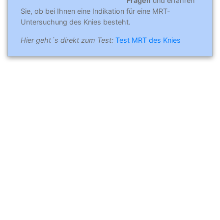
Fragen
und erfahren
Sie, ob bei Ihnen eine Indikation für eine MRT-
Untersuchung des Knies besteht.
Hier geht´s direkt zum Test:
Test MRT des Knies