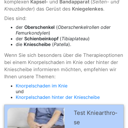
komplexen
Kapsel-
und
Bandapparat
(
Seiten- und
Kreuzbänder
) das Gerüst des
Kniegelenkes
.
Dies sind:
der
Oberschenkel
(
Oberschenkelrollen oder
Femurkondylen
)
der
Schienbeinkopf
(
Tibiaplateau
)
die
Kniescheibe
(
Patella
).
Wenn Sie sich besonders über die Therapieoptionen
bei einem Knorpelschaden im Knie oder hinter der
Kniescheibe informieren möchten, empfehlen wir
Ihnen unsere Themen:
Knorpelschaden im Knie
und
Knorpelschaden hinter der Kniescheibe
Test Knie­arthro­
se