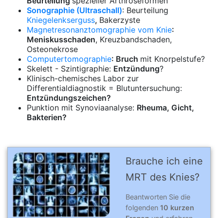
Beurteilung
spezieller Arthroseformen
Sonographie (Ultraschall)
: Beurteilung
Kniegelenkserguss
,
Bakerzyste
Magnetresonanztomographie vom Knie
:
Meniskusschaden
, Kreuzbandschaden,
Osteonekrose
Computertomographie
: Bruch
mit Knorpelstufe?
Skelett - Szintigraphie:
Entzündung
?
Klinisch-chemisches Labor zur
Differentialdiagnostik = Blutuntersuchung:
Entzündungszeichen?
Punktion mit Synoviaanalyse:
Rheuma, Gicht,
Bakterien?
Brauche ich eine
MRT des Knies?
Beantworten Sie die
folgenden
10 kurzen