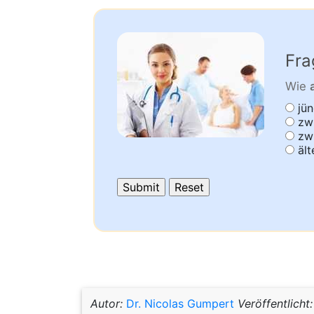
Fra
Wie
jün
zwi
zwi
ält
Autor:
Dr. Nicolas Gumpert
Veröffentlicht