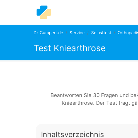
Dr-Gumpert.de
Service
Selbsttest
Orthopädi
Test Kniearthrose
Beantworten Sie 30 Fragen und bek
Kniearthrose. Der Test fragt g
Inhaltsverzeichnis