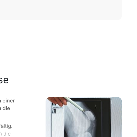
se
n einer
 die
ältig.
h die