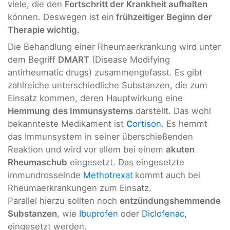
viele, die den
Fortschritt der Krankheit aufhalten
können. Deswegen ist ein
frühzeitiger Beginn
der
Therapie wichtig.
Die Behandlung einer Rheumaerkrankung wird unter
dem Begriff
DMART
(Disease Modifying
antirheumatic drugs) zusammengefasst. Es gibt
zahlreiche unterschiedliche Substanzen, die zum
Einsatz kommen, deren Hauptwirkung eine
Hemmung des Immunsystems
darstellt. Das wohl
bekannteste Medikament ist
C
ortison
. Es hemmt
das Immunsystem in seiner überschießenden
Reaktion und wird vor allem bei einem
akuten
Rheumaschub
eingesetzt. Das eingesetzte
immundrosselnde
Methotrexat
kommt auch bei
Rheumaerkrankungen zum Einsatz.
Parallel hierzu sollten noch
entzündungshemmende
Substanzen
, wie
Ibuprofen
oder
Diclofenac
,
eingesetzt werden.