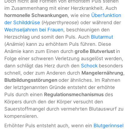
Doch nicht alle Formen von erhöhtem Puls stehen
im Zusammenhang mit einer Herzkrankheit. Auch
hormonelle Schwankungen
, wie eine
Überfunktion
der Schilddrüse
(
Hyperthyreose
) oder während der
Wechseljahren bei Frauen
, beschleunigen den
Herzschlag und somit den Puls. Auch
Blutarmut
(
Anämie
) kann zu erhöhtem Puls führen. Diese
Anämie kann zum Einen durch
große Blutverlust
in
Folge einer schweren Verletzung ausgelöst werden,
dann schlägt das Herz durch den
Schock
besonders
schnell, oder zum Anderen durch
Mangelernährung
,
Blutbildungsstörungen
oder ähnliches. Im Rahmen
der letztgenannten Gründe entsteht der erhöhte
Puls durch einen
Regulationsmechanismus
des
Körpers durch den der Körper versucht den
Sauerstoffmangel durch vermehrten Blutauswurf zu
kompensieren.
Erhöhter Puls entsteht auch, wenn ein
Blutgerinnsel