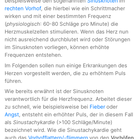
beispielsweise den sogenannten
Sinusknoten
im
rechten Vorhof
, die hierbei wie ein Schrittmacher
wirken und mit einer bestimmten Frequenz
(
physiologisch
: 60-80 Schläge pro Minute) die
Herzmuskelzellen stimulieren. Wenn das Herz nun
nicht ausreichend durchblutet wird oder Störungen
im Sinusknoten vorliegen, können erhöhte
Frequenzen entstehen.
Im Folgenden sollen nun einige Erkrankungen des
Herzen vorgestellt werden, die zu erhöhtem Puls
führen.
Wie bereits erwähnt ist der Sinusknoten
verantwortlich für die Herzfrequenz. Arbeitet dieser
zu schnell, wie beispielsweise bei
Fieber
oder
Angst
, entsteht ein erhöhter Puls, der in diesem Fall
als
Sinustachykardie
(>100 Schläge/Minute)
bezeichnet wird. Wie die Sinustachykardie geht
auch das
Vorhofflattern
/-
flimmern
von den
Vorhöfen