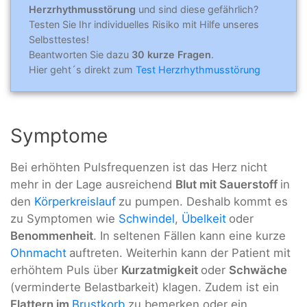
Herzrhythmusstörung
und sind diese gefährlich?
Testen Sie Ihr individuelles Risiko mit Hilfe unseres
Selbsttestes!
Beantworten Sie dazu
30 kurze Fragen
.
Hier geht´s direkt zum
Test Herzrhythmusstörung
Symptome
Bei erhöhten Pulsfrequenzen ist das Herz nicht
mehr in der Lage ausreichend
Blut mit Sauerstoff
in
den
Körperkreislauf
zu pumpen. Deshalb kommt es
zu Symptomen wie
Schwindel
,
Übelkeit
oder
Benommenheit
. In seltenen Fällen kann eine kurze
Ohnmacht
auftreten. Weiterhin kann der Patient mit
erhöhtem Puls über
Kurzatmigkeit
oder
Schwäche
(verminderte Belastbarkeit) klagen. Zudem ist ein
Flattern im
Brustkorb
zu bemerken oder ein