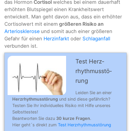
das Hormon
Cortisol
welches bei einem dauerhaft
erhöhten Blutspiegel einen Krankheitswert
entwickelt. Man geht davon aus, dass ein erhöhter
Cortisolwert mit einem
größeren Risiko an
Arteriosklerose
und somit auch einer größeren
Gefahr für einen
Herzinfarkt
oder
Schlaganfall
verbunden ist.
Test Herz­
rhythmus­stö­
rung
Leiden Sie an einer
Herzrhythmusstörung
und sind diese gefährlich?
Testen Sie Ihr individuelles Risiko mit Hilfe unseres
Selbsttestes!
Beantworten Sie dazu
30 kurze Fragen
.
Hier geht´s direkt zum
Test Herzrhythmusstörung