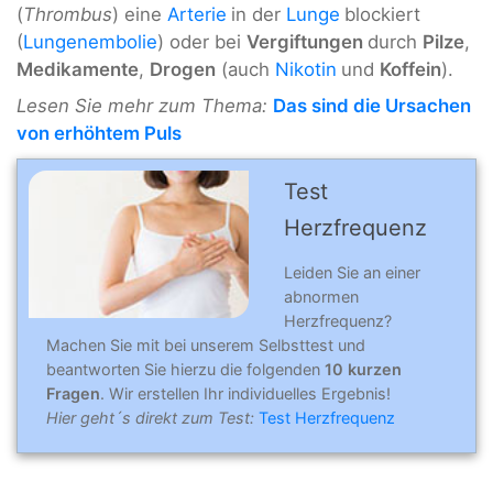
(
Thrombus
) eine
Arterie
in der
Lunge
blockiert
(
Lungenembolie
) oder bei
Vergiftungen
durch
Pilze
,
Medikamente
,
Drogen
(auch
Nikotin
und
Koffein
).
Lesen Sie mehr zum Thema:
Das sind die Ursachen
von erhöhtem Puls
Test
Herzfrequenz
Leiden Sie an einer
abnormen
Herzfrequenz?
Machen Sie mit bei unserem Selbsttest und
beantworten Sie hierzu die folgenden
10 kurzen
Fragen
. Wir erstellen Ihr individuelles Ergebnis!
Hier geht´s direkt zum Test:
Test Herzfrequenz