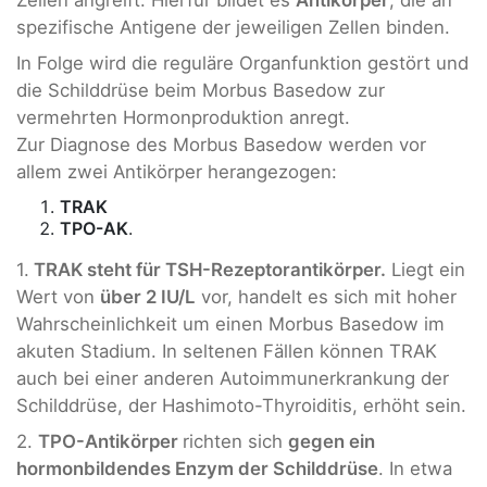
Zellen angreift. Hierfür bildet es
Antikörper
, die an
spezifische Antigene der jeweiligen Zellen binden.
In Folge wird die reguläre Organfunktion gestört und
die Schilddrüse beim Morbus Basedow zur
vermehrten Hormonproduktion anregt.
Zur Diagnose des Morbus Basedow werden vor
allem zwei Antikörper herangezogen:
TRAK
TPO-AK
.
1.
TRAK steht für TSH-Rezeptorantikörper.
Liegt ein
Wert von
über 2 IU/L
vor, handelt es sich mit hoher
Wahrscheinlichkeit um einen Morbus Basedow im
akuten Stadium. In seltenen Fällen können TRAK
auch bei einer anderen Autoimmunerkrankung der
Schilddrüse, der Hashimoto-Thyroiditis, erhöht sein.
2.
TPO-Antikörper
richten sich
gegen ein
hormonbildendes Enzym der Schilddrüse
. In etwa