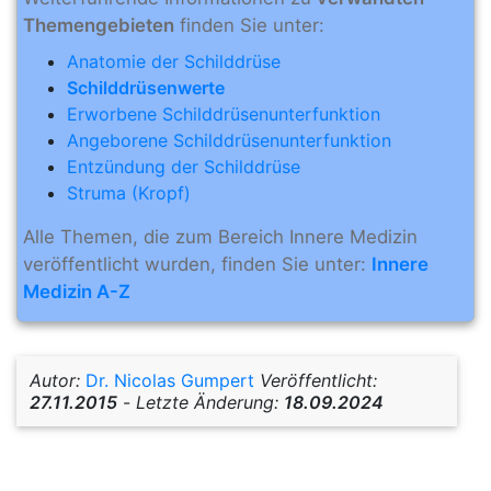
Themengebieten
finden Sie unter:
Anatomie der Schilddrüse
Schilddrüsenwerte
Erworbene Schilddrüsenunterfunktion
Angeborene Schilddrüsenunterfunktion
Entzündung der Schilddrüse
Struma (Kropf)
Alle Themen, die zum Bereich Innere Medizin
veröffentlicht wurden, finden Sie unter:
Innere
Medizin A-Z
Autor:
Dr. Nicolas Gumpert
Veröffentlicht:
27.11.2015
-
Letzte Änderung:
18.09.2024