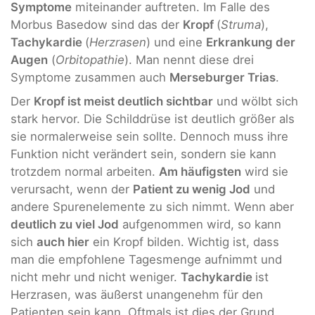
Symptome
miteinander auftreten. Im Falle des
Morbus Basedow sind das der
Kropf
(
Struma
),
Tachykardie
(
Herzrasen
) und eine
Erkrankung der
Augen
(
Orbitopathie
). Man nennt diese drei
Symptome zusammen auch
Merseburger Trias
.
Der
Kropf ist meist deutlich sichtbar
und wölbt sich
stark hervor. Die Schilddrüse ist deutlich größer als
sie normalerweise sein sollte. Dennoch muss ihre
Funktion nicht verändert sein, sondern sie kann
trotzdem normal arbeiten.
Am häufigsten
wird sie
verursacht, wenn der
Patient zu wenig Jod
und
andere Spurenelemente zu sich nimmt. Wenn aber
deutlich zu viel Jod
aufgenommen wird, so kann
sich
auch hier
ein Kropf bilden. Wichtig ist, dass
man die empfohlene Tagesmenge aufnimmt und
nicht mehr und nicht weniger.
Tachykardie
ist
Herzrasen, was äußerst unangenehm für den
Patienten sein kann. Oftmals ist dies der Grund,