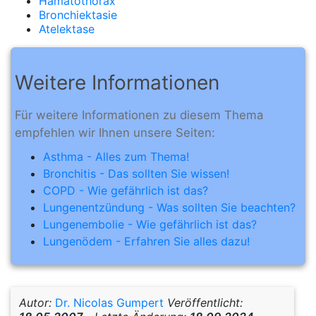
Hämatothorax
Bronchiektasie
Atelektase
Weitere Informationen
Für weitere Informationen zu diesem Thema
empfehlen wir Ihnen unsere Seiten:
Asthma - Alles zum Thema!
Bronchitis - Das sollten Sie wissen!
COPD - Wie gefährlich ist das?
Lungenentzündung - Was sollten Sie beachten?
Lungenembolie - Wie gefährlich ist das?
Lungenödem - Erfahren Sie alles dazu!
Autor:
Dr. Nicolas Gumpert
Veröffentlicht: