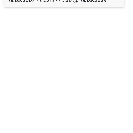
18.05.2007
-
Letzte Änderung:
18.09.2024