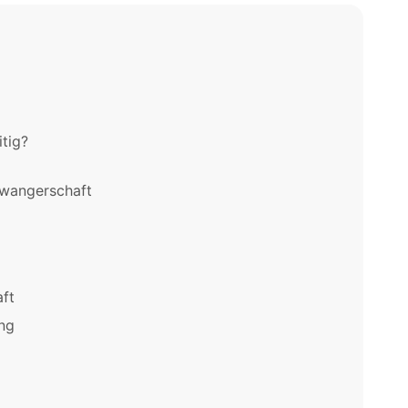
itig?
hwangerschaft
ft
ng