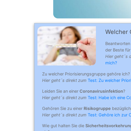
Welcher C
Beantworten
der Beste für 
Hier geht´s 
mich?
Zu welcher Priorisierungsgruppe gehöre ich?
Hier geht´s direkt zum
Test: Zu welcher Prio
Leiden Sie an einer
Coronavirusinfektion
?
Hier geht´s direkt zum
Test: Habe ich eine C
Gehören Sie zu einer
Risikogruppe
bezüglich
Hier geht´s direkt zum
Test: Gehöre ich zur 
Wie gut halten Sie die
Sicherheitsvorkehru