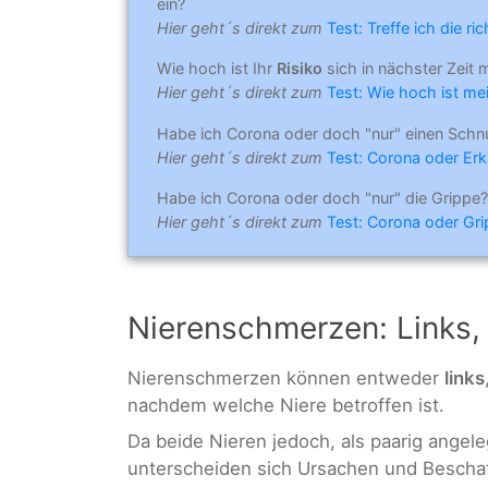
ein?
Hier geht´s direkt zum
Test: Treffe ich die r
Wie hoch ist Ihr
Risiko
sich in nächster Zeit 
Hier geht´s direkt zum
Test: Wie hoch ist mei
Habe ich Corona oder doch "nur" einen Schn
Hier geht´s direkt zum
Test: Corona oder Erk
Habe ich Corona oder doch "nur" die Grippe?
Hier geht´s direkt zum
Test: Corona oder Gr
Nierenschmerzen: Links, 
Nierenschmerzen können entweder
links
nachdem welche Niere betroffen ist.
Da beide Nieren jedoch, als paarig angele
unterscheiden sich Ursachen und Beschaff