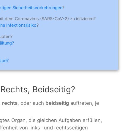
ichtigen Sicherheitsvorkehrungen
?
mit dem Coronavirus (SARS-CoV-2) zu infizieren?
ne Infektionsrisiko
?
upfen?
ältung?
ippe?
Rechts, Beidseitig?
,
rechts
, oder auch
beidseitig
auftreten, je
gtes Organ, die gleichen Aufgaben erfüllen,
enheit von links- und rechtsseitigen