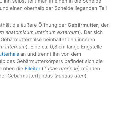
 Ihn selbst teilt man in einen in die Scheide
) und einen oberhalb der Scheide liegenden Teil
nthält die äußere Öffnung der
Gebärmutter
, den
um anatomicum uterinum externum
). Der sich
s Gebärmutterhalse beinhaltet den inneren
um internum
). Eine ca. 0,8 cm lange Engstelle
tterhals
an und trennt ihn von dem
halb des Gebärmutterkörpers befindet sich die
he oben die
Eileiter
(
Tubae uterinae
) münden.
 der Gebärmutterfundus (
Fundus uteri
).