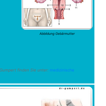
Abbildung Gebärmutter
-Gumpert finden Sie unter:
medizinische