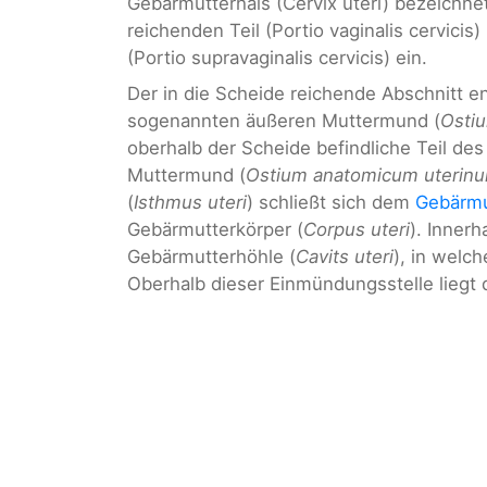
Gebärmutterhals (Cervix uteri) bezeichnet.
reichenden Teil (Portio vaginalis cervicis
(Portio supravaginalis cervicis) ein.
Der in die Scheide reichende Abschnitt e
sogenannten äußeren Muttermund (
Osti
oberhalb der Scheide befindliche Teil de
Muttermund (
Ostium anatomicum uterin
(
Isthmus uteri
) schließt sich dem
Gebärmu
Gebärmutterkörper (
Corpus uteri
). Inner
Gebärmutterhöhle (
Cavits uteri
), in welc
Oberhalb dieser Einmündungsstelle liegt