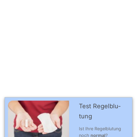
Test Regelblu­
tung
Ist Ihre Regelblutung
noch
normal
?