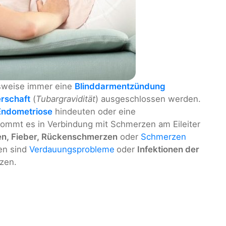
sweise immer eine
Blinddarmentzündung
erschaft
(
Tubargravidität
) ausgeschlossen werden.
Endometriose
hindeuten oder eine
kommt es in Verbindung mit Schmerzen am Eileiter
en, Fieber, Rückenschmerzen
oder
Schmerzen
len sind
Verdauungsprobleme
oder
Infektionen der
zen.