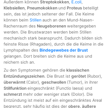
Außerdem können
Streptokokken
,
E.coli
,
Klebsiellen
,
Pneumokokken
und
Proteus
beteiligt
sein, das ist jedoch seltener der Fall. Die Keime
können beim
Stillen
auch an den Mund-Nasen-
Rachenraum des
Neugeborenen
weitergegeben
werden. Die Brustwarzen werden beim Stillen
mechanisch stark beansprucht. Dadurch bilden sich
feinste Risse (Rhagaden), durch die die Keime in die
Lymphspalten des
Bindegewebes der Brust
gelangen. Dort breiten sich die Keime aus und
reichern sich an.
Zu den Symptomen gehören die
klassischen
Entzündungszeichen
. Die Brust ist
gerötet
(Rubor),
überwärmt
(Calor),
geschwollen
(Tumor), in ihrer
Stillfunktion
eingeschränkt (Functio laesa) und
schmerzt
mehr oder weniger stark (Dolor). Die
Entzündung ist meist auf ein eingeschränktes Areal
begrenzt, sehr häufig ist dies der
obere, äußere