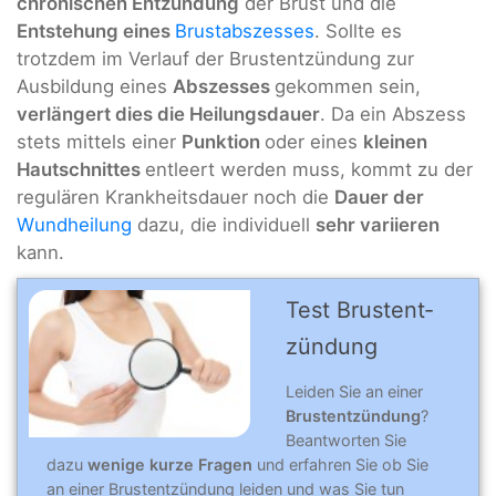
chronischen Entzündung
der Brust und die
Entstehung eines
Brustabszesses
. Sollte es
trotzdem im Verlauf der Brustentzündung zur
Ausbildung eines
Abszesses
gekommen sein,
verlängert dies die Heilungsdauer
. Da ein Abszess
stets mittels einer
Punktion
oder eines
kleinen
Hautschnittes
entleert werden muss, kommt zu der
regulären Krankheitsdauer noch die
Dauer der
Wundheilung
dazu, die individuell
sehr variieren
kann.
Test Brustent­
zündung
Leiden Sie an einer
Brustentzündung
?
Beantworten Sie
dazu
wenige kurze Fragen
und erfahren Sie ob Sie
an einer Brustentzündung leiden und was Sie tun