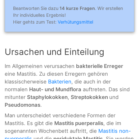
Beantworten Sie dazu
14 kurze Fragen
. Wir erstellen
Ihr individuelles Ergebnis!
Hier gehts zum Test:
Verhütungsmittel
Ursachen und Einteilung
Im Allgemeinen verursachen
bakterielle Erreger
eine Mastitis. Zu diesen Erregern gehören
klassischerweise
Bakterien
, die auch in der
normalen
Haut- und Mundflora
auftreten. Das sind
mitunter
Staphylokokken
,
Streptokokken
und
Pseudomonas
.
Man unterscheidet verschiedene Formen der
Mastitis. Es gibt die
Mastitis puerperalis
, die im
sogenannten Wochenbett auftritt, die
Mastitis non-
puerperalis
und die
periduktale Mastitis
. Sie werden