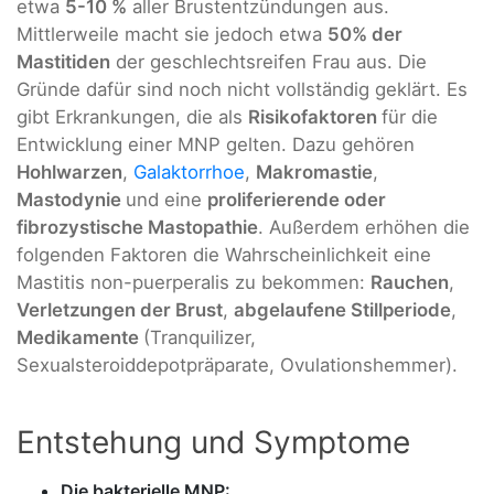
etwa
5-10 %
aller Brustentzündungen aus.
Mittlerweile macht sie jedoch etwa
50% der
Mastitiden
der geschlechtsreifen Frau aus. Die
Gründe dafür sind noch nicht vollständig geklärt. Es
gibt Erkrankungen, die als
Risikofaktoren
für die
Entwicklung einer MNP gelten. Dazu gehören
Hohlwarzen
,
Galaktorrhoe
,
Makromastie
,
Mastodynie
und eine
proliferierende oder
fibrozystische Mastopathie
. Außerdem erhöhen die
folgenden Faktoren die Wahrscheinlichkeit eine
Mastitis non-puerperalis zu bekommen:
Rauchen
,
Verletzungen der Brust
,
abgelaufene Stillperiode
,
Medikamente
(Tranquilizer,
Sexualsteroiddepotpräparate, Ovulationshemmer).
Entstehung und Symptome
Die bakterielle MNP: