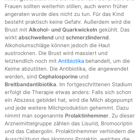
Frauen sollten weiterhin stillen, auch wenn früher
angeraten wurde dies nicht zu tun. Für das Kind
besteht praktisch keine Gefahr. Außerdem wird die
Brust mit
Alkohol- und Quarkwickeln
gekühlt. Das
wirkt
abschwellend
und
schmerzlindernd
.
Alkoholumschläge können jedoch die Haut
austrocknen. Die Brust wird massiert und
letztendlich noch mit
Antibiotika
behandelt, um die
Keime abzutöten. Die Antibiotika, die angewendet
werden, sind
Cephalosporine
und
Breitbandantibiotika
. Im fortgeschrittenen Stadium
erfolgt die Therapie etwas anders: Falls sich schon
ein Abszess gebildet hat, wird die Milch abgepumpt
und jede weitere Milchproduktion gehemmt. Dazu
nimmt man sogenannte
Prolaktinhemmer
. Zu dieser
Arzneimittelgruppe zählen das Lisurid, Bromocriptin
und das Cabergolin. Prolaktinhemmer verhindern die
Ausschüttung des Hormons Prolaktin, welches die