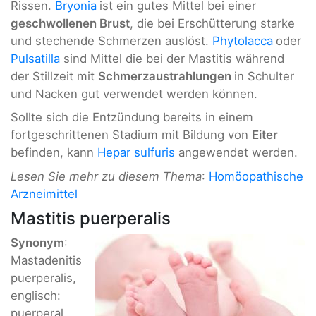
Rissen.
Bryonia
ist ein gutes Mittel bei einer
geschwollenen Brust
, die bei Erschütterung starke
und stechende Schmerzen auslöst.
Phytolacca
oder
Pulsatilla
sind Mittel die bei der Mastitis während
der Stillzeit mit
Schmerzaustrahlungen
in Schulter
und Nacken gut verwendet werden können.
Sollte sich die Entzündung bereits in einem
fortgeschrittenen Stadium mit Bildung von
Eiter
befinden, kann
Hepar sulfuris
angewendet werden.
Lesen Sie mehr zu diesem Thema
:
Homöopathische
Arzneimittel
Mastitis puerperalis
Synonym
:
Mastadenitis
puerperalis,
englisch:
puerperal