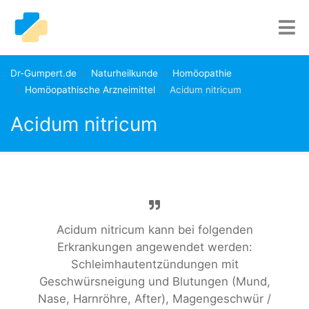
Dr-Gumpert.de
Naturheilkunde
Homöopathie
Homöopathische Arzneimittel
Acidum nitricum
Acidum nitricum
Acidum nitricum kann bei folgenden
Erkrankungen angewendet werden:
Schleimhautentzündungen mit
Geschwürsneigung und Blutungen (Mund,
Nase, Harnröhre, After), Magengeschwür /