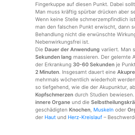
Fingerkuppe auf diesen Punkt. Dabei so
Man muss kräftig spürbar drücken aber s
Wenn keine Stelle schmerzempfindlich is
man den falschen Punkt erwischt, dann sc
Behandlung nicht die erwünschte Wirkung 
Nebenwirkungsfrei ist.
Die
Dauer der Anwendung
variiert. Man 
Sekunden lang
massieren. Der gelernte 
der Erkrankung
30-60 Sekunden
je Punk
2 Minuten
. Insgesamt dauert eine
Akupre
mehrmals wöchentlich wiederholt werden.
so tiefgehend, wie die der Akupunktur, ab
Kopfschmerzen
durch Studien bewiesen. 
innere Organe
und die
Selbstheilungskrä
geschädigten
Knochen
,
Muskeln
oder
Or
der
Haut
und
Herz-Kreislauf
– Beschwerd