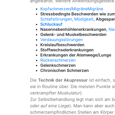
angewandt. Weitere Anwendungsgebiete 
Kopfschmerzen
/
Migräne
Migräne
Stressbedingte Beschwerden wie zum 
Schlafstörungen
,
Müdigkeit
,
Abgespan
Schluckauf
Nasennebenhöhlenerkrankungen
,
Na
Gelenk- und Muskelbeschwerden
Verdauungsstörungen
Kreislaufbeschwerden
Stoffwechselerkrankungen
Erkrankungen der Atemwege/Lunge
Rückenschmerzen
Gelenkschmerzen
Chronischen Schmerzen
Die
Technik der Akupressur
ist einfach, 
sie in Routine über. Die meisten Punkte
verkrampfter Muskulatur
).
Zur Selbstbehandlung legt man sich am b
oder auf eine Liege
). Man kann aber auch
schmerzempfindlichen Stellen am Körper 