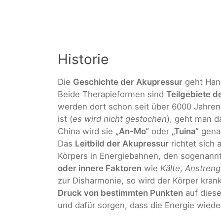
Historie
Die
Geschichte der Akupressur
geht Hand
Beide Therapieformen sind
Teilgebiete 
werden dort schon seit über 6000 Jahre
ist (
es wird nicht gestochen
), geht man da
China wird sie
„An-Mo“
oder
„Tuina“
gena
Das
Leitbild der Akupressur
richtet sich 
Körpers in Energiebahnen, den sogenan
oder innere Faktoren
wie
Kälte
,
Anstren
zur Disharmonie, so wird der Körper kran
Druck von bestimmten Punkten
auf diese
und dafür sorgen, dass die Energie wieder 