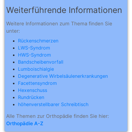
Weiterführende Informationen
Weitere Informationen zum Thema finden Sie
unter:
Rückenschmerzen
LWS-Syndrom
HWS-Syndrom
Bandscheibenvorfall
Lumboischialgie
Degenerative Wirbelsäulenerkrankungen
Facettensyndrom
Hexenschuss
Rundrücken
höhenverstellbarer Schreibtisch
Alle Themen zur Orthopädie finden Sie hier:
Orthopädie A-Z