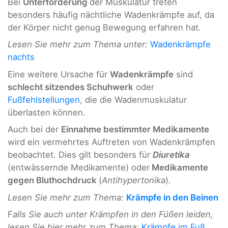
Bei
Unterforderung
der Muskulatur treten
besonders häufig nächtliche Wadenkrämpfe auf, da
der Körper nicht genug Bewegung erfahren hat.
Lesen Sie mehr zum Thema unter:
Wadenkrämpfe
nachts
Eine weitere Ursache für
Wadenkrämpfe
sind
schlecht sitzendes Schuhwerk
oder
Fußfehlstellungen
, die die Wadenmuskulatur
überlasten können.
Auch bei der
Einnahme bestimmter Medikamente
wird ein vermehrtes Auftreten von Wadenkrämpfen
beobachtet. Dies gilt besonders für
Diuretika
(entwässernde Medikamente) oder
Medikamente
gegen Bluthochdruck
(
Antihypertonika
).
Lesen Sie mehr zum Thema:
Krämpfe in den Beinen
F
alls Sie auch unter Krämpfen in den Füßen leiden,
lesen Sie hier mehr zum Thema:
Krämpfe im Fuß