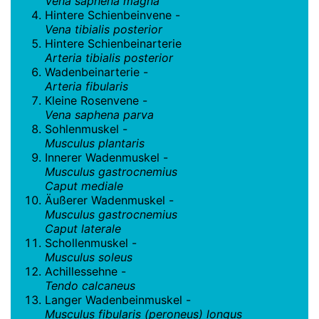
Vena saphena magna
Hintere Schienbeinvene -
Vena tibialis posterior
Hintere Schienbeinarterie
Arteria tibialis posterior
Wadenbeinarterie -
Arteria fibularis
Kleine Rosenvene -
Vena saphena parva
Sohlenmuskel -
Musculus plantaris
Innerer Wadenmuskel -
Musculus gastrocnemius
Caput mediale
Äußerer Wadenmuskel -
Musculus gastrocnemius
Caput laterale
Schollenmuskel -
Musculus soleus
Achillessehne -
Tendo calcaneus
Langer Wadenbeinmuskel -
Musculus fibularis (peroneus) longus