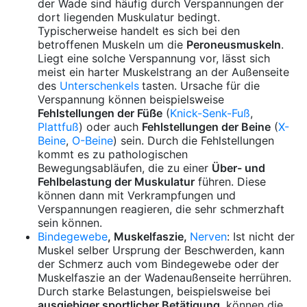
der Wade sind häufig durch Verspannungen der
dort liegenden Muskulatur bedingt.
Typischerweise handelt es sich bei den
betroffenen Muskeln um die
Peroneusmuskeln
.
Liegt eine solche Verspannung vor, lässt sich
meist ein harter Muskelstrang an der Außenseite
des
Unterschenkels
tasten. Ursache für die
Verspannung können beispielsweise
Fehlstellungen der Füße
(
Knick-Senk-Fuß
,
Plattfuß
) oder auch
Fehlstellungen der Beine
(
X-
Beine
,
O-Beine
) sein. Durch die Fehlstellungen
kommt es zu pathologischen
Bewegungsabläufen, die zu einer
Über- und
Fehlbelastung der Muskulatur
führen. Diese
können dann mit Verkrampfungen und
Verspannungen reagieren, die sehr schmerzhaft
sein können.
Bindegewebe
, Muskelfaszie,
Nerven
: Ist nicht der
Muskel selber Ursprung der Beschwerden, kann
der Schmerz auch vom Bindegewebe oder der
Muskelfaszie an der Wadenaußenseite herrühren.
Durch starke Belastungen, beispielsweise bei
ausgiebiger sportlicher Betätigung
, können die