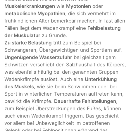
Muskelerkrankungen
wie
Myotonien
oder
metabolische Myopathien
, die sich vermehrt im
frühkindlichen Alter bemerkbar machen. In fast allen
Fällen liegt dem Wadenkrampf eine
Fehlbelastung
der Muskulatur
zu Grunde.
Zu starke Belastung
tritt zum Beispiel bei
Schwangeren, Übergewichtigen und Sportlern auf.
Ungenügende Wasserzufuhr
bei gleichzeitigem
Schwitzen verschiebt den Salzhaushalt des Körpers,
was ebenfalls häufig bei den genannten Gruppen
Wadenkrämpfe auslöst. Auch eine
Unterkühlung
des Muskels
, wie sie beim Schwimmen oder bei
Sport in winterlichen Temperaturen auftreten kann,
bewirkt die Krämpfe.
Dauerhafte Fehlstellungen
,
zum Beispiel Überstreckungen des Fußes, können
auch einen Wadenkrampf triggern. Das geschieht
vor allem bei Unbeweglichkeit im betroffenen
Gelenk oder bei Fehlpositionen während des