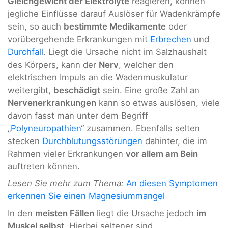
Gleichgewicht der Elektrolyte
reagieren, können
jegliche Einflüsse darauf Auslöser für Wadenkrämpfe
sein, so auch
bestimmte Medikamente
oder
vorübergehende Erkrankungen mit
Erbrechen
und
Durchfall
. Liegt die Ursache nicht im Salzhaushalt
des Körpers, kann der
Nerv
, welcher den
elektrischen Impuls an die Wadenmuskulatur
weitergibt,
beschädigt
sein. Eine große Zahl an
Nervenerkrankungen
kann so etwas auslösen, viele
davon fasst man unter dem Begriff
„
Polyneuropathien
“ zusammen. Ebenfalls selten
stecken
Durchblutungsstörungen
dahinter, die im
Rahmen vieler Erkrankungen
vor allem am Bein
auftreten können.
Lesen Sie mehr zum Thema:
An diesen Symptomen
erkennen Sie einen Magnesiummangel
In den
meisten Fällen
liegt die Ursache jedoch
im
Muskel selbst
. Hierbei seltener sind