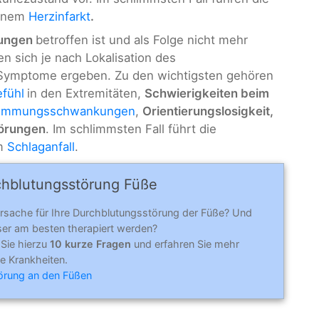
einem
Herzinfarkt
.
rungen
betroffen ist und als Folge nicht mehr
n sich je nach Lokalisation des
 Symptome ergeben. Zu den wichtigsten gehören
fühl
in den Extremitäten,
Schwierigkeiten beim
immungsschwankungen
,
Orientierungslosigkeit,
törungen
. Im schlimmsten Fall führt die
em
Schlaganfall
.
chblutungsstörung Füße
Ursache für Ihre Durchblutungsstörung der Füße? Und
ser am besten therapiert werden?
Sie hierzu
10 kurze Fragen
und erfahren Sie mehr
e Krankheiten.
örung an den Füßen