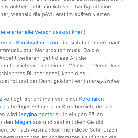
e Krankheit geht nämlich sehr häufig mit einer
her, weshalb die pAVK erst im späten vierten
here arterielle Verschlusskrankheit
)
ren zu
Bauchschmerzen
, die sich besonders nach
mmuskulatur hier arbeiten muss. Da die
petit verlieren, geht diese Art der
nem Gewichtsverlust einher. Wenn der Verschluss
schlepptes Blutgerinnsel, kann dies
abstirbt und der Darm gelähmt wird
(paralytischer
z
vorliegt, spricht man von einer
Koronaren
ch als heftiger Schmerz im Brustbereich, der als
n wird (
Angina pectoris
). In einigen Fällen
er den
Magen
aus und sind mit dem Gefühl
önnen. Je nach Ausmaß kommen diese Schmerzen
uhezustand vor. Im schlimmsten Fall führen die