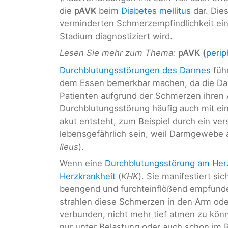
die
pAVK
beim
Diabetes mellitus
dar. Dies
verminderten Schmerzempfindlichkeit ein
Stadium diagnostiziert wird.
Lesen Sie mehr zum Thema:
pAVK
(
perip
Durchblutungsstörungen des Darmes
füh
dem Essen bemerkbar machen, da die Dar
Patienten aufgrund der Schmerzen ihren Ap
Durchblutungsstörung häufig auch mit ei
akut entsteht, zum Beispiel durch ein ver
lebensgefährlich sein, weil Darmgewebe 
Ileus
).
Wenn eine
Durchblutungsstörung am Her
Herzkrankheit
(
KHK
). Sie manifestiert si
beengend und furchteinflößend empfunde
strahlen diese Schmerzen in den Arm od
verbunden, nicht mehr tief atmen zu k
nur unter Belastung oder auch schon im R