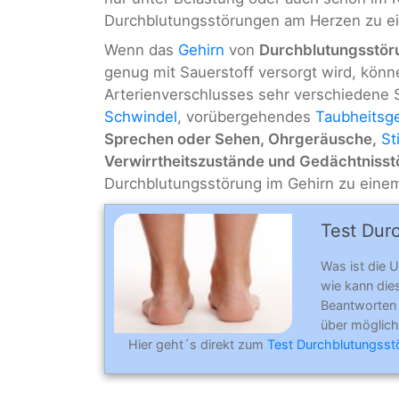
Durchblutungsstörungen am Herzen zu 
Wenn das
Gehirn
von
Durchblutungsstö
genug mit Sauerstoff versorgt wird, könne
Arterienverschlusses sehr verschiedene
Schwindel
, vorübergehendes
Taubheitsge
Sprechen oder Sehen, Ohrgeräusche,
St
Verwirrtheitszustände und Gedächtniss
Durchblutungsstörung im Gehirn zu ein
Test Dur
Was ist die 
wie kann die
Beantworten 
über möglich
Hier geht´s direkt zum
Test Durchblutungsst