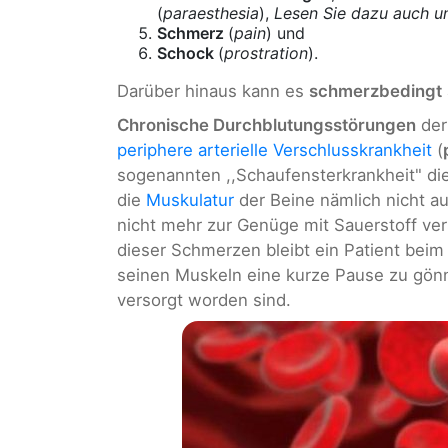
(
paraesthesia
),
Lesen Sie dazu auch u
Schmerz
(
pain
) und
Schock
(
prostration
).
Darüber hinaus kann es
schmerzbedingt
Chronische Durchblutungsstörungen
der
periphere arterielle Verschlusskrankheit
(
sogenannten ,,Schaufensterkrankheit" di
die
Muskulatur
der Beine nämlich nicht au
nicht mehr zur Genüge mit Sauerstoff ve
dieser Schmerzen bleibt ein Patient bei
seinen Muskeln eine kurze Pause zu gönn
versorgt worden sind.