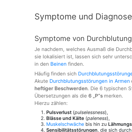
Symptome und Diagnose
Symptome von Durchblutungs
Je nachdem, welches Ausmaß die Durchb
sie lokalisiert ist, lassen sich sehr unt
in den
Beinen
finden.
Häufig finden sich
Durchblutungsstörung
Akute
Durchblutungsstörungen in Armen
heftiger Beschwerden
. Die 6 typischen
Übersetzungen als die
6 „P“s
merken.
Hierzu zählen:
Pulsverlust
(
pulselessness
),
Blässe und Kälte
(
paleness
),
Muskelschwäche
bis hin zu
Lähmungs
Sensibilitätsstörungen
, die sich durc