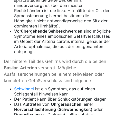
sprachsteuernde Seite des Gehirns
minderversorgt ist (bei den meisten
Rechtshändern ist die linke Hirnhälfte der Ort der
Sprachsteuerung; hierbei bestimmt die
Händigkeit nicht notwendigerweise den Sitz der
dominanten Hirnhälfte).
Vorübergehende Sehbeschwerden
sind mögliche
Symptome eines embolischen Gefäßverschlusses
im Gebiet der Arteria carotis interna, genauer der
Arteria opthalmica, die aus der erstgenannten
entspringt.
Der hintere Teil des Gehirns wird durch die beiden
Basilar-Arterien
versorgt. Mögliche
Ausfallserscheinungen bei einem teilweisen oder
kompletten Gefäßverschluss sind folgende:
Schwindel
ist ein Symptom, das auf einen
Schlaganfall hinweisen kann.
Der Patient kann über Schluckstörungen klagen.
Das Auftreten von
Ohrgeräuschen
, einer
Hörverschlechterung
(Schwerhörigkeit)
oder
Doppeltsehen
(=Diplopie) sollte auf das