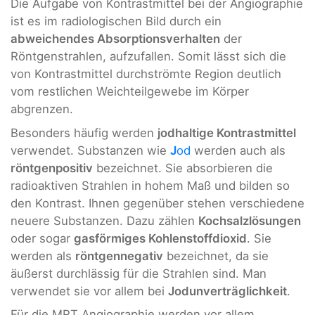
Die Aufgabe von Kontrastmittel bei der Angiographie
ist es im radiologischen Bild durch ein
abweichendes Absorptionsverhalten
der
Röntgenstrahlen, aufzufallen. Somit lässt sich die
von Kontrastmittel durchströmte Region deutlich
vom restlichen Weichteilgewebe im Körper
abgrenzen.
Besonders häufig werden
jodhaltige Kontrastmittel
verwendet. Substanzen wie
J
od
werden auch als
röntgenpositiv
bezeichnet. Sie absorbieren die
radioaktiven Strahlen in hohem Maß und bilden so
den Kontrast. Ihnen gegenüber stehen verschiedene
neuere Substanzen. Dazu zählen
Kochsalzlösungen
oder sogar
gasförmiges Kohlenstoffdioxid
. Sie
werden als
röntgennegativ
bezeichnet, da sie
äußerst durchlässig für die Strahlen sind. Man
verwendet sie vor allem bei
Jodunverträglichkeit
.
Für die MRT Angiographie werden vor allem