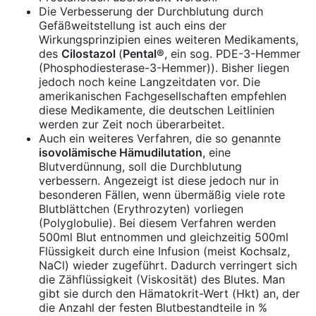
Die Verbesserung der Durchblutung durch
Gefäßweitstellung ist auch eins der
Wirkungsprinzipien eines weiteren Medikaments,
des
Cilostazol
(
Pental®
, ein sog. PDE-3-Hemmer
(Phosphodiesterase-3-Hemmer)). Bisher liegen
jedoch noch keine Langzeitdaten vor. Die
amerikanischen Fachgesellschaften empfehlen
diese Medikamente, die deutschen Leitlinien
werden zur Zeit noch überarbeitet.
Auch ein weiteres Verfahren, die so genannte
isovolämische Hämudilutation
, eine
Blutverdünnung, soll die Durchblutung
verbessern. Angezeigt ist diese jedoch nur in
besonderen Fällen, wenn übermäßig viele rote
Blutblättchen (Erythrozyten) vorliegen
(Polyglobulie). Bei diesem Verfahren werden
500ml Blut entnommen und gleichzeitig 500ml
Flüssigkeit durch eine Infusion (meist Kochsalz,
NaCl) wieder zugeführt. Dadurch verringert sich
die Zähflüssigkeit (Viskosität) des Blutes. Man
gibt sie durch den Hämatokrit-Wert (Hkt) an, der
die Anzahl der festen Blutbestandteile in %