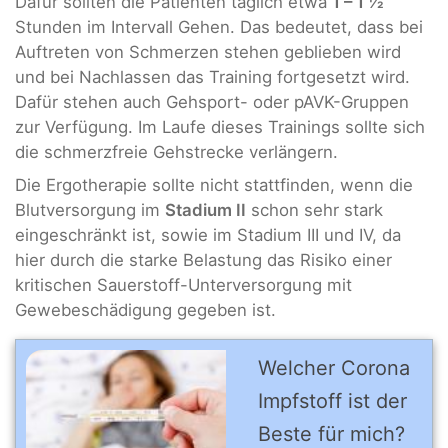
Dafür sollten die Patienten täglich etwa
1 – 1 ½
Stunden im Intervall Gehen. Das bedeutet, dass bei
Auftreten von Schmerzen stehen geblieben wird
und bei Nachlassen das Training fortgesetzt wird.
Dafür stehen auch Gehsport- oder pAVK-Gruppen
zur Verfügung. Im Laufe dieses Trainings sollte sich
die schmerzfreie Gehstrecke verlängern.
Die Ergotherapie sollte nicht stattfinden, wenn die
Blutversorgung im
Stadium II
schon sehr stark
eingeschränkt ist, sowie im Stadium III und IV, da
hier durch die starke Belastung das Risiko einer
kritischen Sauerstoff-Unterversorgung mit
Gewebeschädigung gegeben ist.
Welcher Corona
Impfstoff ist der
Beste für mich?