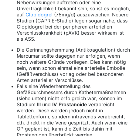
Nebenwirkungen auftreten oder eine
Unverträglichkeit bekannt sein, so ist es möglich,
auf
Clopidogrel
(75mg/d) auszuweichen. Neuere
Studien (CAPRIE-Studie) legen sogar nahe, dass
Clopidogrel bei der peripheren arteriellen
Verschlusskrankheit (pAVK) besser wirksam ist
als ASS.
Die Gerinnungshemmung (Antikoagulation) durch
Marcumar sollte dagegen nur erfolgen, wenn
noch weitere Gründe vorliegen. Dies kann nötig
sein, wenn schon einmal eine arterielle Embolie
(Gefäßverschluss) vorlag oder bei besonderen
Arten arterieller Verschlüsse.
Falls eine Wiederherstellung des
Gefäßdurchmessers durch Kathetermaßnahmen
(siehe unten) nicht erfolgreich war, können im
Stadium
III
und
IV
Prostanoide
verabreicht
werden. Diese werden jedoch nicht in
Tablettenform, sondern intravenös verabreicht,
d.h. direkt in die Vene gespritzt. Auch wenn eine
OP geplant ist, kann die Zeit bis dahin mit
Prostanoiden überbrückt werden.