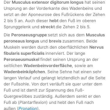
Der
Musculus extensor digitorum longus
hat seinen
Ursprung an der Vorderkante des Wadenbeins und
setzt an der Aponeurose des Fußrückens der Zehen
2 bis 5 an. Auch dieser
hebt
den Fuß im oberen
Sprunggelenk und
streckt
die Zehen 2 bis 5.
Die
Peronaeusgruppe
setzt sich aus dem
Musculus
peroneaus longus
und
brevis
zusammen. Beide
Muskeln werden durch den oberflächlichen
Nervus
fibularis superficialis
innerviert. Der lange
Peronaeusmuskel
findet seinen Ursprung an der
seitlichen
Wadenbeinvorderfläche
, sowie am
Wadenbeinköpfchen
. Seine Sehne hat einen sehr
langen Verlauf und gelangt letztendlich auf die Seite
der Fußsohle. Von dort verläuft sie quer unter dem
Fuß und ist damit zur Spannung des Fuß-
Quergewölbes zuständig. Außerdem senkt er den
Fuß ab (
Plantarflexion
) und hebt den Fuß nach
außen (
Pronation
).