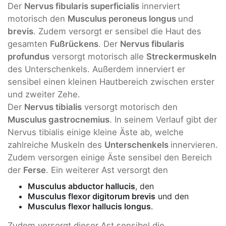
Der
Nervus fibularis superficialis
innerviert
motorisch den
Musculus peroneus longus
und
brevis
. Zudem versorgt er sensibel die Haut des
gesamten
Fußrückens
. Der
Nervus fibularis
profundus
versorgt motorisch alle
Streckermuskeln
des Unterschenkels. Außerdem innerviert er
sensibel einen kleinen Hautbereich zwischen erster
und zweiter Zehe.
Der
Nervus tibialis
versorgt motorisch den
Musculus gastrocnemius
. In seinem Verlauf gibt der
Nervus tibialis einige kleine Äste ab, welche
zahlreiche Muskeln des
Unterschenkels
innervieren.
Zudem versorgen einige Äste sensibel den Bereich
der
Ferse
. Ein weiterer Ast versorgt den
Musculus abductor hallucis
, den
Musculus flexor digitorum brevis
und den
Musculus flexor hallucis longus
.
Zudem versorgt dieser Ast sensibel die