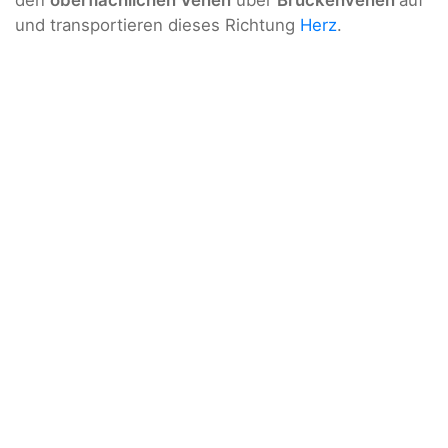
den
oberflächlichen Venen
über
Brückenvenen
auf
und transportieren dieses Richtung
Herz
.