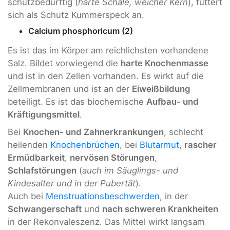
schutzbedürftig (
harte Schale, weicher Kern
), futtert
sich als Schutz Kummerspeck an.
Calcium phosphoricum (2)
Es ist das im Körper am reichlichsten vorhandene
Salz. Bildet vorwiegend die
harte Knochenmasse
und ist in den Zellen vorhanden. Es wirkt auf die
Zellmembranen und ist an der
Eiweißbildung
beteiligt. Es ist das biochemische
Aufbau- und
Kräftigungsmittel
.
Bei
Knochen- und Zahnerkrankungen
, schlecht
heilenden
Knochenbrüchen
, bei
Blutarmut
,
rascher
Ermüdbarkeit
,
nervösen Störungen
,
Schlafstörungen
(
auch im Säuglings- und
Kindesalter und in der Pubertät
).
Auch bei
Menstruationsbeschwerden
, in der
Schwangerschaft
und
nach schweren Krankheiten
in der Rekonvaleszenz. Das Mittel wirkt langsam