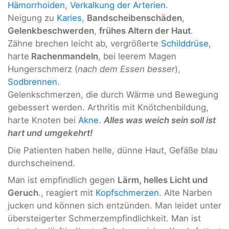
Hämorrhoiden
,
Verkalkung der Arterien
.
Neigung zu
Karies
,
Bandscheibenschäden
,
Gelenkbeschwerden
,
frühes Altern der Haut
.
Zähne brechen leicht ab, vergrößerte
Schilddrüse
,
harte
Rachenmandeln
, bei leerem Magen
Hungerschmerz (
nach dem Essen besser
),
Sodbrennen
.
Gelenkschmerzen, die durch Wärme und Bewegung
gebessert werden. Arthritis mit Knötchenbildung,
harte Knoten bei
Akne
.
Alles was weich sein soll ist
hart und umgekehrt!
Die Patienten haben helle, dünne Haut, Gefäße blau
durchscheinend.
Man ist empfindlich gegen
Lärm, helles Licht und
Geruch
., reagiert mit
Kopfschmerzen
. Alte Narben
jucken und können sich entzünden. Man leidet unter
übersteigerter Schmerzempfindlichkeit. Man ist