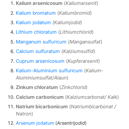
Kalium arsenicosum
(
Kaliumarsenit
)
Kalium bromatum
(
Kaliumbromid
)
Kalium jodatum
(
Kaliumjodid
)
Lithium chloratum
(
Lithiumchlorid
)
Manganum sulfuricum
(
Mangansulfat
)
Calcium sulfuratum
(
Kalziumsulfid
)
Cuprum arsenicosum
(
Kupferarsenit
)
Kalium-Aluminium sulfuricum
(
Kalium-
Aluminiumsulfat/Alaun
)
Zinkum chloratum
(
Zinkchlorid
)
Calcium carbonicum
(
Kalziumcarbonat/ Kalk
)
Natrium bicarbonicum
(
Natriumbicarbonat /
Natron
)
Arsenum jodatum
(
Arsentrijodid
)