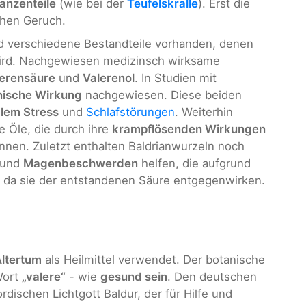
lanzenteile
(wie bei der
Teufelskralle
). Erst die
chen Geruch.
d verschiedene Bestandteile vorhanden, denen
ird. Nachgewiesen medizinsch wirksame
erensäure
und
Valerenol
. In Studien mit
nische Wirkung
nachgewiesen. Diese beiden
lem Stress
und
Schlafstörungen
. Weiterhin
e Öle, die durch ihre
krampflösenden Wirkungen
en. Zuletzt enthalten Baldrianwurzeln noch
und
Magenbeschwerden
helfen, die aufgrund
 da sie der entstandenen Säure entgegenwirken.
Altertum
als Heilmittel verwendet. Der botanische
Wort
„valere“
- wie
gesund sein
. Den deutschen
rdischen Lichtgott Baldur, der für Hilfe und