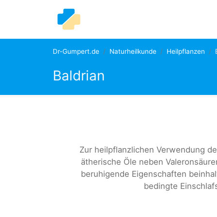
Dr-Gumpert.de
Naturheilkunde
Heilpflanzen
Baldrian
Zur heilpflanzlichen Verwendung de
ätherische Öle neben Valeronsäure
beruhigende Eigenschaften beinha
bedingte Einschla