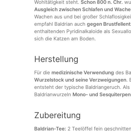
Wohltätigkeit steht.
Schon 800 n. Chr.
wur
Ausgleich zwischen Schlafen und Wach
Wachen aus und bei großer Schlaflosigkeit
empfahl Baldrian auch
gegen Brustfelle
enthaltenden Pyridinalkaloide als Sexuall
sich die Katzen am Boden.
Herstellung
Für die
medizinische Verwendung
des Ba
Wurzelstock und seine Verzweigungen
.
entsteht der typische Baldriangeruch. Als
Baldrianwurzeln
Mono- und Sesquiterpene
Zubereitung
Baldrian-Tee:
2 Teelöffel fein geschnitte