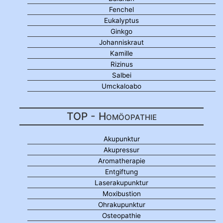
Fenchel
Eukalyptus
Ginkgo
Johanniskraut
Kamille
Rizinus
Salbei
Umckaloabo
TOP - Homöopathie
Akupunktur
Akupressur
Aromatherapie
Entgiftung
Laserakupunktur
Moxibustion
Ohrakupunktur
Osteopathie