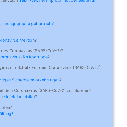
direkt zum
Test: Welcher Impfstoff ist der Beste für
risierungsgruppe gehöre ich?
oronavirusinfektion
?
 des Coronavirus (SARS-CoV-2)?
Coronavirus-Risikogruppe
?
ngen
zum Schutz vor dem Coronavirus (SARS-CoV-2)
ichtigen Sicherheitsvorkehrungen
?
mit dem Coronavirus (SARS-CoV-2) zu infizieren?
ne Infektionsrisiko
?
upfen?
ältung?