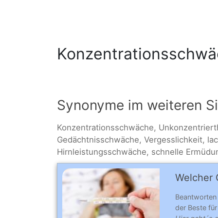
Konzentrationsschw
Synonyme im weiteren S
Konzentrationsschwäche, Unkonzentrierth
Gedächtnisschwäche, Vergesslichkeit, lac
Hirnleistungsschwäche, schnelle Ermüdu
Welcher C
Beantworten
der Beste für 