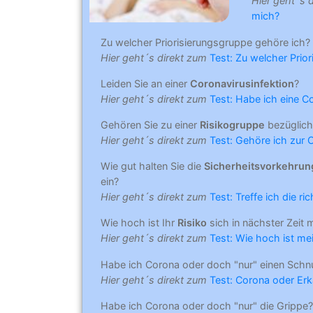
Hier geht´s 
mich?
Zu welcher Priorisierungsgruppe gehöre ich?
Hier geht´s direkt zum
Test: Zu welcher Prio
Leiden Sie an einer
Coronavirusinfektion
?
Hier geht´s direkt zum
Test: Habe ich eine C
Gehören Sie zu einer
Risikogruppe
bezüglich
Hier geht´s direkt zum
Test: Gehöre ich zur 
Wie gut halten Sie die
Sicherheitsvorkehru
ein?
Hier geht´s direkt zum
Test: Treffe ich die r
Wie hoch ist Ihr
Risiko
sich in nächster Zeit 
Hier geht´s direkt zum
Test: Wie hoch ist mei
Habe ich Corona oder doch "nur" einen Schn
Hier geht´s direkt zum
Test: Corona oder Erk
Habe ich Corona oder doch "nur" die Grippe?