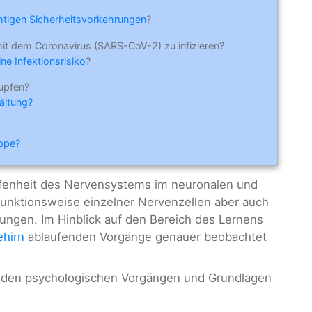
ichtigen Sicherheitsvorkehrungen
?
mit dem Coronavirus (SARS-CoV-2) zu infizieren?
ne Infektionsrisiko
?
upfen?
ältung?
ippe?
ffenheit des Nervensystems im neuronalen und
Funktionsweise einzelner Nervenzellen aber auch
ngen. Im Hinblick auf den Bereich des Lernens
ehirn
ablaufenden Vorgänge genauer beobachtet
t den psychologischen Vorgängen und Grundlagen