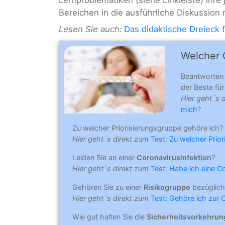
Lernproblematiken (siehe Linkleiste) ihr
Bereichen in die ausführliche Diskussion
Lesen Sie auch:
Das didaktische Dreieck f
Welcher C
Beantworten
der Beste für 
Hier geht´s 
mich?
Zu welcher Priorisierungsgruppe gehöre ich?
Hier geht´s direkt zum
Test: Zu welcher Prio
Leiden Sie an einer
Coronavirusinfektion
?
Hier geht´s direkt zum
Test: Habe ich eine C
Gehören Sie zu einer
Risikogruppe
bezüglich
Hier geht´s direkt zum
Test: Gehöre ich zur 
Wie gut halten Sie die
Sicherheitsvorkehru