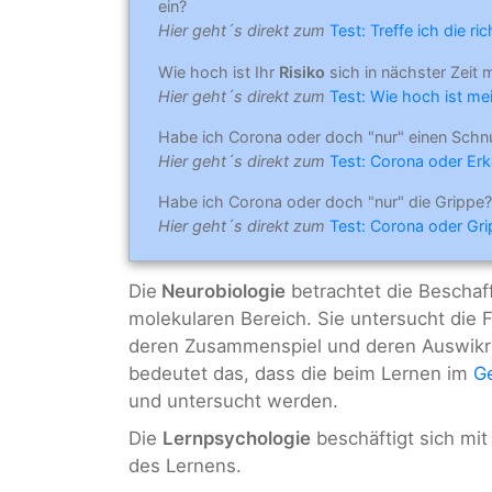
ein?
Hier geht´s direkt zum
Test: Treffe ich die r
Wie hoch ist Ihr
Risiko
sich in nächster Zeit 
Hier geht´s direkt zum
Test: Wie hoch ist mei
Habe ich Corona oder doch "nur" einen Schn
Hier geht´s direkt zum
Test: Corona oder Erk
Habe ich Corona oder doch "nur" die Grippe?
Hier geht´s direkt zum
Test: Corona oder Gr
Die
Neurobiologie
betrachtet die Bescha
molekularen Bereich. Sie untersucht die 
deren Zusammenspiel und deren Auswikru
bedeutet das, dass die beim Lernen im
G
und untersucht werden.
Die
Lernpsychologie
beschäftigt sich mi
des Lernens.