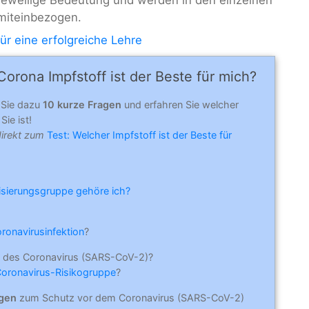
e jeweilige Bedeutung und werden in den einzelnen
 miteinbezogen.
ür eine erfolgreiche Lehre
orona Impfstoff ist der Beste für mich?
 Sie dazu
10 kurze Fragen
und erfahren Sie welcher
Sie ist!
direkt zum
Test: Welcher Impfstoff ist der Beste für
risierungsgruppe gehöre ich?
oronavirusinfektion
?
 des Coronavirus (SARS-CoV-2)?
Coronavirus-Risikogruppe
?
ngen
zum Schutz vor dem Coronavirus (SARS-CoV-2)