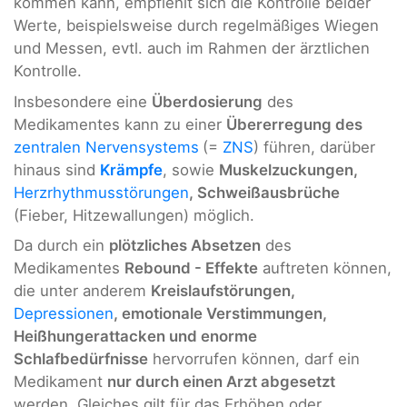
kommen kann, empfiehlt sich die Kontrolle beider
Werte, beispielsweise durch regelmäßiges Wiegen
und Messen, evtl. auch im Rahmen der ärztlichen
Kontrolle.
Insbesondere eine
Überdosierung
des
Medikamentes kann zu einer
Übererregung des
zentralen Nervensystems
(=
ZNS
) führen, darüber
hinaus sind
Krämpfe
, sowie
Muskelzuckungen,
Herzrhythmusstörungen
, Schweißausbrüche
(Fieber, Hitzewallungen) möglich.
Da durch ein
plötzliches Absetzen
des
Medikamentes
Rebound - Effekte
auftreten können,
die unter anderem
Kreislaufstörungen,
Depressionen
, emotionale Verstimmungen,
Heißhungerattacken und enorme
Schlafbedürfnisse
hervorrufen können, darf ein
Medikament
nur durch einen Arzt abgesetzt
werden. Gleiches gilt für das Erhöhen oder