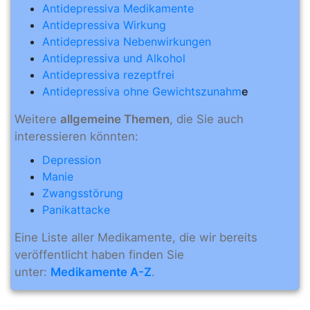
Antidepressiva Medikamente
Antidepressiva Wirkung
Antidepressiva Nebenwirkungen
Antidepressiva und Alkohol
Antidepressiva rezeptfrei
Antidepressiva ohne Gewichtszunahm
e
Weitere
allgemeine Themen
, die Sie auch
interessieren könnten:
Depression
Manie
Zwangsstörung
Panikattacke
Eine Liste aller Medikamente, die wir bereits
veröffentlicht haben finden Sie
unter:
Medikamente A-Z
.