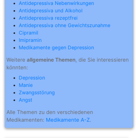
Antidepressiva Nebenwirkungen
Antidepressiva und Alkohol
Antidepressiva rezeptfrei
Antidepressiva ohne Gewichtszunahme
Cipramil
Imipramin
Medikamente gegen Depression
Weitere
allgemeine Themen
, die Sie interessieren
könnten:
Depression
Manie
Zwangsstörung
Angst
Alle Themen zu den verschiedenen
Medikamenten:
Medikamente A-Z
.