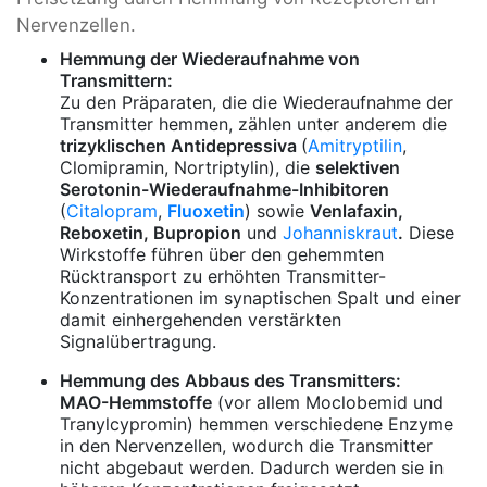
Nervenzellen.
Hemmung der Wiederaufnahme von
Transmittern:
Zu den Präparaten, die die Wiederaufnahme der
Transmitter hemmen, zählen unter anderem die
trizyklischen Antidepressiva
(
Amitryptilin
,
Clomipramin, Nortriptylin), die
selektiven
Serotonin-Wiederaufnahme-Inhibitoren
(
Citalopram
,
Fluoxetin
) sowie
Venlafaxin,
Reboxetin, Bupropion
und
Johanniskraut
.
Diese
Wirkstoffe führen über den gehemmten
Rücktransport zu erhöhten Transmitter-
Konzentrationen im synaptischen Spalt und einer
damit einhergehenden verstärkten
Signalübertragung.
Hemmung des Abbaus des Transmitters:
MAO-Hemmstoffe
(vor allem Moclobemid und
Tranylcypromin) hemmen verschiedene Enzyme
in den Nervenzellen, wodurch die Transmitter
nicht abgebaut werden. Dadurch werden sie in