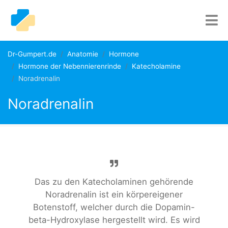
Dr-Gumpert.de
Anatomie
Hormone
Hormone der Nebennierenrinde
Katecholamine
Noradrenalin
Noradrenalin
Das zu den Katecholaminen gehörende
Noradrenalin ist ein körpereigener
Botenstoff, welcher durch die Dopamin-
beta-Hydroxylase hergestellt wird. Es wird