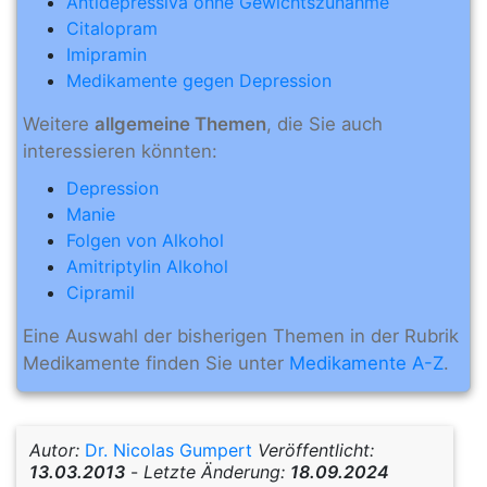
Antidepressiva ohne Gewichtszunahme
Citalopram
Imipramin
Medikamente gegen Depression
Weitere
allgemeine Themen
, die Sie auch
interessieren könnten:
Depression
Manie
Folgen von Alkohol
Amitriptylin Alkohol
Cipramil
Eine Auswahl der bisherigen Themen in der Rubrik
Medikamente finden Sie unter
Medikamente A-Z
.
Autor:
Dr. Nicolas Gumpert
Veröffentlicht:
13.03.2013
-
Letzte Änderung:
18.09.2024