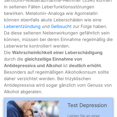
Serotonin-Wiederaufnahme-Hemmer (SSRI) können
in seltenen Fällen Leberfunktionsstörungen
bewirken. Melatonin-Analoga wie Agomelatin
können ebenfalls akute Leberschäden wie eine
Leberentzündung
und
Gelbsucht
zur Folge haben.
Da diese seltenen Nebenwirkungen gefährlich sein
können, müssen bei deren Einnahme regelmäßig die
Leberwerte kontrolliert werden.
Die
Wahrscheinlichkeit einer Leberschädigung
durch die
gleichzeitige Einnahme von
Antidepressiva und Alkohol
ist
deutlich erhöht
.
Besonders auf regelmäßigen Alkoholkonsum sollte
daher verzichtet werden. Bei trizyklischen
Antidepressiva wird sogar gänzlich vom Genuss von
Alkohol abgeraten.
Test Depression
Leiden Sie an einer