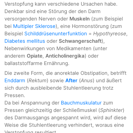
Verstopfung kann verschiedene Ursachen habe.
Denkbar sind eine Störung der den Darm
versorgenden Nerven oder
Muskeln
(zum Beispiel
bei
Multipler Sklerose
), eine Hormonstörung (zum
Beispiel
Schilddrüsenunterfunktion
=
Hypothyreose
,
Diabetes mellitus
oder
Schwangerschaft
),
Nebenwirkungen von Medikamenten (unter
anderem
Opiate
,
Anticholinergika
) oder
ballaststoffarme Ernährung.
Die zweite Form, die anorektale Obstipation, betrifft
Enddarm
(
Rektum
) sowie
After
(
Anus
) und äußert
sich durch ausbleibende Stuhlentleerung trotz
Pressen.
Da bei Anspannung der
Bauchmuskulatur
zum
Pressen gleichzeitig der Schließmuskel (
Sphinkter
)
des Darmausgangs angespannt wird, wird auf diese
Weise die Stuhlentleerung verhindert, woraus eine
Verstopfung resultiert.