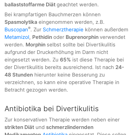
ballaststoffarme Diät
geachtet werden.
Bei krampfartigen Bauchmerzen können
Spasmolytika
eingenommen werden, z.B.
®
Buscopan
. Zur
Schmerztherapie
können außerdem
Metamizol
,
Pethidin
oder
Buprenorphin
verwendet
werden.
Morphin
selbst sollte bei Divertikulitis
aufgrund der Druckerhöhung im Darm nicht
eingesetzt werden. Zu
65%
ist diese Therapie bei
der Divertikulitis bereits ausreichend. Ist nach
24-
48 Stunden
hierunter keine Besserung zu
verzeichnen, so kann eine operative Therapie in
Betracht gezogen werden.
Antibiotika bei Divertikulitis
Zur konservativen Therapie werden neben einer
strikten Diät
und
schmerzlindernden
Medikamenten
Antibiotika
eingesetzt. Diese sollen