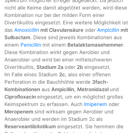
Spektrum möglicher Erreger abgedeckt. Da jedoch
nicht alle Keime damit abgetötet werden, wird diese
Kombination nur bei der milden Form einer
Divertikulitis eingesetzt. Eine weitere Möglichkeit ist
das
Amoxicillin
mit Clavulansäure
oder
Ampicillin
mit
Sulbactam
. Diese sind jeweils Kombinationen aus
einem
Penicillin
mit einem
Betalaktamasehemmer
.
Diese Kombination wirkt gegen Aerobier und
Anaerobier und wird bei einer mittelschweren
Divertikulitis,
Stadium 2a
oder
2b
eingesetzt.
Im Falle eines Stadium
2c
, also einer offenen
Perforation in die Bauchhöhle werde
3fach-
Kombinationen
aus
Ampicillin
,
Metronidazol
und
Ciprofloxacin
eingesetzt, um ein möglichst großes
Keimspektrum zu erfassen. Auch
Imipenem
oder
Meropenem
sind wirksam gegen Aerobier und
Anaerobier und werden im Stadium 2c als
Reserveantibitotikum
eingesetzt. Sie hemmen die