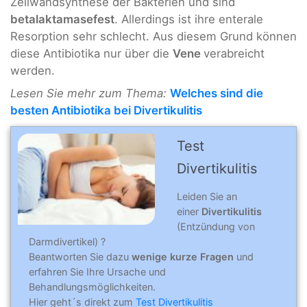
Zellwandsynthese der Bakterien und sind
betalaktamasefest
. Allerdings ist ihre enterale
Resorption sehr schlecht. Aus diesem Grund können
diese Antibiotika nur über die
Vene
verabreicht
werden.
Lesen Sie mehr zum Thema:
Welches sind die
besten Antibiotika bei Divertikulitis
Test
Divertikulitis
Leiden Sie an
einer
Divertikulitis
(Entzündung von
Darmdivertikel) ?
Beantworten Sie dazu
wenige kurze Fragen
und
erfahren Sie Ihre Ursache und
Behandlungsmöglichkeiten.
Hier geht´s direkt zum
Test Divertikulitis