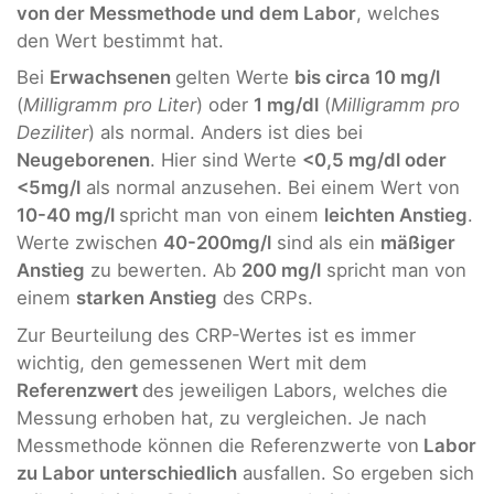
von der Messmethode und dem Labor
, welches
den Wert bestimmt hat.
Bei
Erwachsenen
gelten Werte
bis circa 10 mg/l
(
Milligramm pro Liter
) oder
1 mg/dl
(
Milligramm pro
Deziliter
) als normal. Anders ist dies bei
Neugeborenen
. Hier sind Werte
<0,5 mg/dl oder
<5mg/l
als normal anzusehen. Bei einem Wert von
10-40 mg/l
spricht man von einem
leichten Anstieg
.
Werte zwischen
40-200mg/l
sind als ein
mäßiger
Anstieg
zu bewerten. Ab
200 mg/l
spricht man von
einem
starken Anstieg
des CRPs.
Zur Beurteilung des CRP-Wertes ist es immer
wichtig, den gemessenen Wert mit dem
Referenzwert
des jeweiligen Labors, welches die
Messung erhoben hat, zu vergleichen. Je nach
Messmethode können die Referenzwerte von
Labor
zu Labor unterschiedlich
ausfallen. So ergeben sich