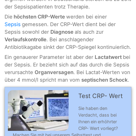
der Sepsispatienten trotz Therapie.
Die
höchsten CRP-Werte
werden bei einer
Sepsis
gemessen. Der CRP-Wert dient bei der
Sepsis sowohl der
Diagnose
als auch zur
Verlaufskontrolle
. Bei anschlagender
Antibiotikagabe sinkt der CRP-Spiegel kontinuierlich.
Ein genauerer Parameter ist aber der
Lactatwert
bei
der Sepsis. Er bezieht sich auf das durch die Sepsis
verursachte
Organversagen
. Bei Lactat-Werten von
über 4 mmol/l spricht man vom
septischen Schock
.
Test CRP- Wert
Sie haben den
Verdacht, dass bei
Ihnen ein erhöhrter
CRP- Wert vorliegt?
Machen Sie mit bei unserem Selbsttest und