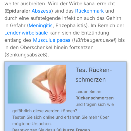
weiter ausbreiten. Wird der Wirbelkanal erreicht
(
Epiduraler
Abszess
)
sind das
Rückenmark
und
durch eine aufsteigende Infektion auch das Gehirn
in Gefahr (
Meningitis
, Enzephalistis). Im Bereich der
Lendenwirbelsäule
kann sich die Entzündung
entlang des
Musculus psoas
(
Hüftbeugemuskel
) bis
in den Oberschenkel hinein fortsetzen
(Senkungsabszeß).
Test Rücken­
schmer­zen
Leiden Sie an
Rückenschmerzen
und fragen sich
wie
gefährlich diese werden können?
Testen Sie sich online und erfahren Sie mehr über
mögliche Ursachen.
Beantworten Sie dazu
30 kurze Fragen
.