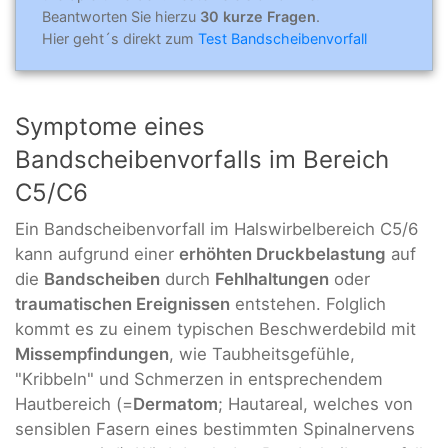
Beantworten Sie hierzu
30 kurze Fragen
.
Hier geht´s direkt zum
Test Bandscheibenvorfall
Symptome eines
Bandscheibenvorfalls im Bereich
C5/C6
Ein Bandscheibenvorfall im Halswirbelbereich C5/6
kann aufgrund einer
erhöhten Druckbelastung
auf
die
Bandscheiben
durch
Fehlhaltungen
oder
traumatischen Ereignissen
entstehen. Folglich
kommt es zu einem typischen Beschwerdebild mit
Missempfindungen
, wie Taubheitsgefühle,
"Kribbeln" und Schmerzen in entsprechendem
Hautbereich (=
Dermatom
; Hautareal, welches von
sensiblen Fasern eines bestimmten Spinalnervens