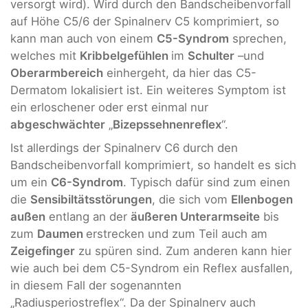
versorgt wird). Wird durch den Bandscheibenvorfall
auf Höhe C5/6 der Spinalnerv C5 komprimiert, so
kann man auch von einem
C5-Syndrom
sprechen,
welches mit
Kribbelgefühlen
im
Schulter
–und
Oberarmbereich
einhergeht, da hier das C5-
Dermatom lokalisiert ist. Ein weiteres Symptom ist
ein erloschener oder erst einmal nur
abgeschwächter
„
Bizepssehnenreflex
“.
Ist allerdings der Spinalnerv C6 durch den
Bandscheibenvorfall komprimiert, so handelt es sich
um ein
C6-Syndrom
. Typisch dafür sind zum einen
die
Sensibiltätsstörungen
, die sich vom
Ellenbogen
außen
entlang an der
äußeren Unterarmseite
bis
zum
Daumen
erstrecken und zum Teil auch am
Zeigefinger
zu spüren sind. Zum anderen kann hier
wie auch bei dem C5-Syndrom ein Reflex ausfallen,
in diesem Fall der sogenannten
„Radiusperiostreflex“. Da der Spinalnerv auch