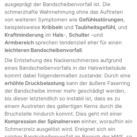
ausgeprägt der Bandscheibenvorfall ist. Die
schmerzhafte Wahrnehmung ohne das Auftreten
von weiteren Symptomen wie
Gefühlsstörungen
,
beispielsweise
Kribbeln
und
Taubheitsgefühl
, und
Kraftminderung
im
Hals
-,
Schulter
–und
Armbereich
sprechen tendenziell eher für einen
leichteren Bandscheibenvorfall
.
Die Entstehung des Nackenschmerzes aufgrund
eines Bandscheibenvorfalls in der Halswirbelsäule
kommt dabei folgendermaßen zustande: Durch eine
erhöhte Druckbelastung
kann der äußere Faserring
der Bandscheibe immer mehr geschädigt werden,
bis dieser letztendlich so instabil ist, dass es zu
einem Austreten des gallertigen Kerns durch die
Bruchstelle hindurch kommt. Dies geht mit einer
Kompression der Spinalnerven
einher, woraufhin ein
Schmerzreiz ausgelöst wird. Ereignet sich ein
solcher Bandscheibenvorfall im Bereich der HWS, so