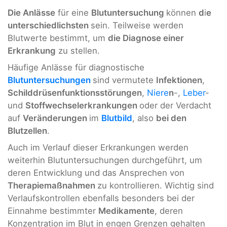
Die Anlässe
für eine
Blutuntersuchung
können
d
i
e
unterschiedlichsten
sein. Teilweise werden
Blutwerte bestimmt, um
die Diagnose einer
Erkrankung
zu stellen.
Häufige Anlässe für diagnostische
Blutuntersuchungen
sind vermutete
Infektionen
,
Schilddrüsenfunktionsstörungen
,
Niere
n
-,
Leber
-
und
Stoffwechselerkrankungen
oder der Verdacht
auf
Veränderungen
im
Blutbild
, also
bei den
Blutzellen
.
Auch im Verlauf dieser Erkrankungen werden
weiterhin Blutuntersuchungen durchgeführt, um
deren Entwicklung und das Ansprechen von
Therapiemaßnahmen
zu kontrollieren. Wichtig sind
Verlaufskontrollen ebenfalls besonders bei der
Einnahme bestimmter
Medikamente
, deren
Konzentration im Blut in engen Grenzen gehalten