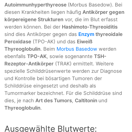
Autoimmunhyperthyreose
(Morbus Basedow). Bei
diesen Krankheiten liegen häufig
Antikörper gegen
körpereigene Strukturen
vor, die im Blut erfasst
werden können. Bei der
Hashimoto-Thyreoiditis
sind dies Antikörper gegen das
Enzym
thyreoidale
Peroxidase
(TPO-AK) und das
Eiweiß
Thyreoglobulin
. Beim
Morbus Basedow
werden
ebenfalls
TPO-AK
, sowie sogenannte
TSH-
Rezeptor-Antikörper
(TRAK) ermittelt. Weitere
spezielle Schilddrüsenwerte werden zur Diagnose
und Kontrolle bei bösartigen Tumoren der
Schilddrüse eingesetzt und deshalb als
Tumormarker bezeichnet. Für die Schilddrüse sind
dies, je nach
Art des Tumors
,
Caltitonin
und
Thyreoglobulin
.
Ausgewählte Blutwerte: