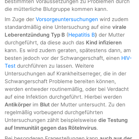
bestimmten Voraussetzungen zu Problemen durch
die mütterliche Blutgruppe kommen kann.
Im Zuge der
Vorsorgeuntersuchungen
wird zudem
standardmäßig eine Untersuchung auf eine
virale
Leberentzündung Typ B
(
Hepatitis B
)
der Mutter
durchgeführt, da diese auch das
Kind infizieren
kann. Es wird zudem geraten, spätestens dann, am
besten jedoch vor der Schwangerschaft, einen
HIV-
Test
durchführen zu lassen. Weitere
Untersuchungen auf Krankheitserreger, die in der
Schwangerschaft Probleme bereiten können,
werden entweder routinemäßig, oder bei Verdacht
auf eine Infektion durchgeführt. Hierbei werden
Antikörper
im
Blut
der Mutter untersucht. Zu den
regelmäßig vorbeugend durchgeführten
Untersuchungen zählt beispielsweise
die Testung
auf Immunität gegen das Rötelnvirus
.
Bei besonderen Fragestellungen kann
auch aus der