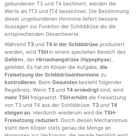
gebundenen T3 und T4 bestimmt, werden die
Werte als fT3 und fT4 bezeichnet. Die Bestimmung
dieser ungebundenen Hormone liefert bessere
Aussagen zur Funktion der Schilddrüse als die
entsprechenden Gesamtwerte.
Während
T3
und
T4 in der Schilddrüse
produziert
werden, wird
TSH
in einem speziellen Bereich des
Gehirn
s, der
Hirnanhangdrüse
(
Hypophyse
),
gebildet. Es hat im Körper die Aufgabe,
die
Freisetzung der Schilddrüsenhormone
zu
kontrollieren
. Beim
Gesunden
besteht folgender
Regelkreis: Wenn
T3
und
T4
erniedrigt
sind, wird
mehr TSH
freigesetzt.
TSH erhöht
die Freisetzung
von T3 und T4 aus der Schilddrüse:
T3
und
T4
steigen an
. Hierdurch wiederum wird die
TSH-
Freisetzung
reduziert
. Durch diesen Mechanismus
steht dem Körper stets genau die Menge an
Hormonen zur Verfügung, die gerade benötigt wird.