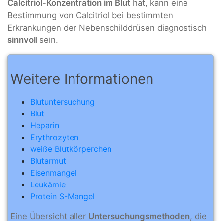
Calcitriol-Konzentration im Blut
hat, kann eine
Bestimmung von Calcitriol bei bestimmten
Erkrankungen der Nebenschilddrüsen diagnostisch
sinnvoll
sein.
Weitere Informationen
Blutuntersuchung
Blut
Heparin
Erythrozyten
weiße Blutkörperchen
Blutarmut
Eisenmangel
Leukämie
Protein S-Mangel
Eine Übersicht aller
Untersuchungsmethoden
, die