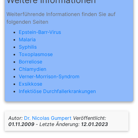
Weiterführende Informationen finden Sie auf
folgenden Seiten
Epstein-Barr-Virus
Malaria
Syphilis
Toxoplasmose
Borreliose
Chlamydien
Verner-Morrison-Syndrom
Exsikkose
Infektiöse Durchfallerkrankungen
Autor:
Dr. Nicolas Gumpert
Veröffentlicht:
01.11.2009
-
Letzte Änderung:
12.01.2023