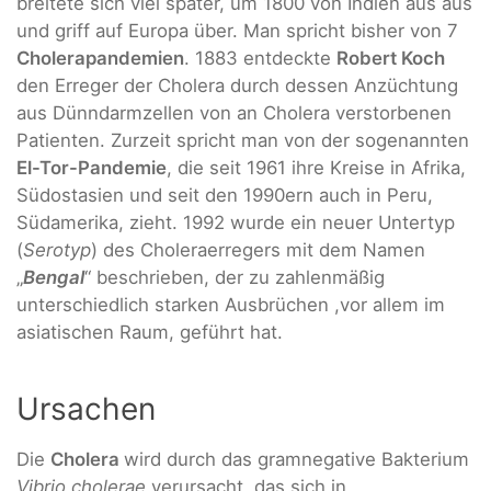
breitete sich viel später, um 1800 von Indien aus aus
und griff auf Europa über. Man spricht bisher von 7
Cholerapandemien
. 1883 entdeckte
Robert Koch
den Erreger der Cholera durch dessen Anzüchtung
aus Dünndarmzellen von an Cholera verstorbenen
Patienten. Zurzeit spricht man von der sogenannten
El-Tor-Pandemie
, die seit 1961 ihre Kreise in Afrika,
Südostasien und seit den 1990ern auch in Peru,
Südamerika, zieht. 1992 wurde ein neuer Untertyp
(
Serotyp
) des Choleraerregers mit dem Namen
„
Bengal
“ beschrieben, der zu zahlenmäßig
unterschiedlich starken Ausbrüchen ,vor allem im
asiatischen Raum, geführt hat.
Ursachen
Die
Cholera
wird durch das gramnegative Bakterium
Vibrio cholerae
verursacht, das sich in