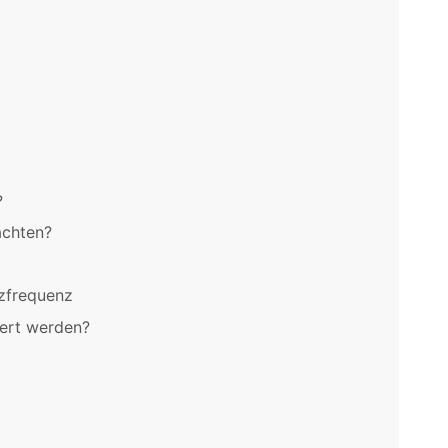
?
achten?
rzfrequenz
iert werden?