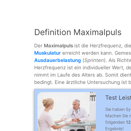
Definition Maximalpuls
Der
Maximalpuls
ist die Herzfrequenz, d
Muskulatur
erreicht werden kann. Gemess
Ausdauerbelastung
(
Sprinten
). Als Rich
Herzfrequenz ist ein individueller Wert, 
nimmt im Laufe des Alters ab. Somit dien
bedingt. Eine ärztliche Untersuchung ist
Test Lei
Sie haben Sy
Machen Sie m
folgenden
12
Ergebnis!