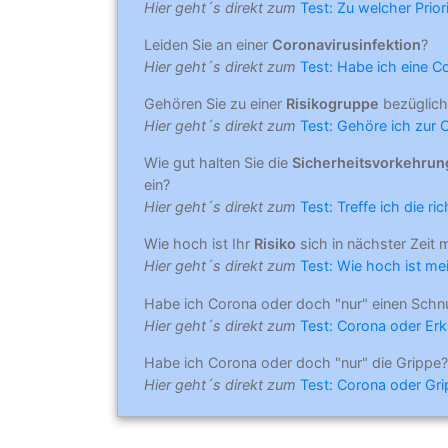
Hier geht´s direkt zum
Test: Zu welcher Prio
Leiden Sie an einer
Coronavirusinfektion
?
Hier geht´s direkt zum
Test: Habe ich eine C
Gehören Sie zu einer
Risikogruppe
bezüglich
Hier geht´s direkt zum
Test: Gehöre ich zur 
Wie gut halten Sie die
Sicherheitsvorkehru
ein?
Hier geht´s direkt zum
Test: Treffe ich die r
Wie hoch ist Ihr
Risiko
sich in nächster Zeit 
Hier geht´s direkt zum
Test: Wie hoch ist mei
Habe ich Corona oder doch "nur" einen Schn
Hier geht´s direkt zum
Test: Corona oder Erk
Habe ich Corona oder doch "nur" die Grippe?
Hier geht´s direkt zum
Test: Corona oder Gr