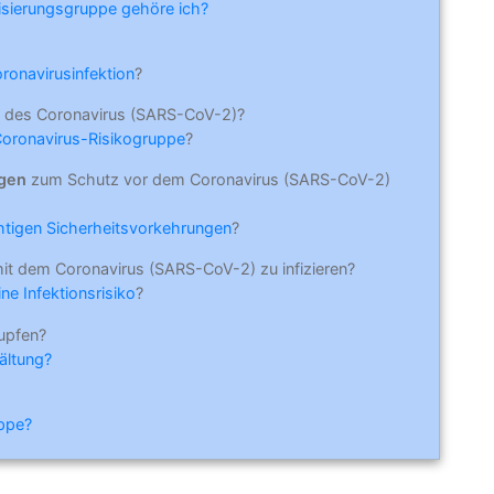
risierungsgruppe gehöre ich?
oronavirusinfektion
?
 des Coronavirus (SARS-CoV-2)?
Coronavirus-Risikogruppe
?
ngen
zum Schutz vor dem Coronavirus (SARS-CoV-2)
ichtigen Sicherheitsvorkehrungen
?
mit dem Coronavirus (SARS-CoV-2) zu infizieren?
ne Infektionsrisiko
?
upfen?
ältung?
ippe?