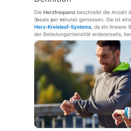
Die
Herzfrequenz
beschreibt die Anzahl 
(
b
eats
p
er
m
inute) gemessen. Sie ist ei
Herz-Kreislauf-Systems
, da ein lineare
der Belastungsintensität andererseits, be