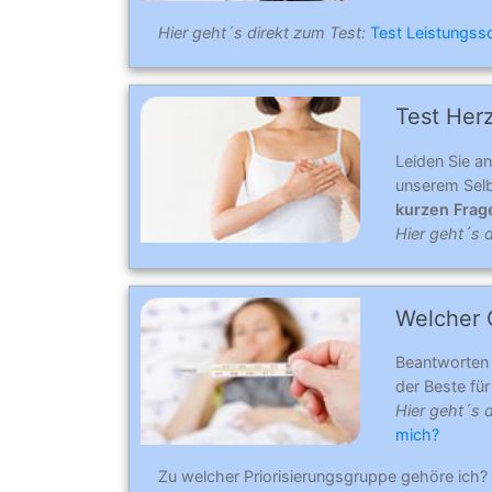
Hier geht´s direkt zum Test:
Test Leistungs
Test Her
Leiden Sie a
unserem Selb
kurzen Frag
Hier geht´s d
Welcher C
Beantworten
der Beste für 
Hier geht´s 
mich?
Zu welcher Priorisierungsgruppe gehöre ich?