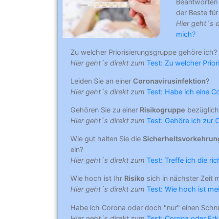
Beantworten
der Beste für 
Hier geht´s 
mich?
Zu welcher Priorisierungsgruppe gehöre ich?
Hier geht´s direkt zum
Test: Zu welcher Prio
Leiden Sie an einer
Coronavirusinfektion
?
Hier geht´s direkt zum
Test: Habe ich eine C
Gehören Sie zu einer
Risikogruppe
bezüglich
Hier geht´s direkt zum
Test: Gehöre ich zur 
Wie gut halten Sie die
Sicherheitsvorkehru
ein?
Hier geht´s direkt zum
Test: Treffe ich die r
Wie hoch ist Ihr
Risiko
sich in nächster Zeit 
Hier geht´s direkt zum
Test: Wie hoch ist mei
Habe ich Corona oder doch "nur" einen Schn
Hier geht´s direkt zum
Test: Corona oder Erk