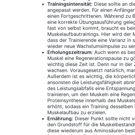
Trainingsintensität:
Diese sollte an di
angepasst werden. Für einen Anfänger e
einen Fortgeschrittenen. Während zu
eine korrekte Übungsausführung geleg
fast von selbst kommt, braucht es be
Muskelaufbautrainings. Hier wird der 
dass der Trainierende eine Varianz in
wieder neue Wachstumsimpulse zu se
Erholungszeitraum:
Auch wenn es beso
Muskel eine Regenerationspause zu gö
wichtig diese Zeit ist. Denn nur in d
wachsen. Vorausgesetzt natürlich, man
Außerdem ist es wichtig, die körperli
ansonsten die Leistungsfähigkeit abni
des Leistungsabfalls eine Entspannungs
trainieren, um den Muskeln eine Regen
Proteinsynthese innerhalb des Muskels
erhöht, sodass ein Training desselben
Muskelaufbau zu erzielen.
Ernährung:
Dieser Punkt sollte nicht
den Grundstoff für die Muskelbestandt
diese wiederum aus Aminosäuren best