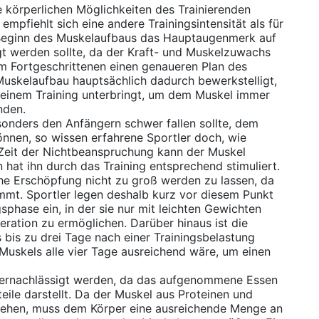
e körperlichen Möglichkeiten des Trainierenden
mpfiehlt sich eine andere Trainingsintensität als für
 Beginn des Muskelaufbaus das Hauptaugenmerk auf
t werden sollte, da der Kraft- und Muskelzuwachs
im Fortgeschrittenen einen genaueren Plan des
Muskelaufbau hauptsächlich dadurch bewerkstelligt,
 seinem Training unterbringt, um dem Muskel immer
nden.
nders den Anfängern schwer fallen sollte, dem
nnen, so wissen erfahrene Sportler doch, wie
er Zeit der Nichtbeanspruchung kann der Muskel
 hat ihn durch das Training entsprechend stimuliert.
che Erschöpfung nicht zu groß werden zu lassen, da
mmt. Sportler legen deshalb kurz vor diesem Punkt
phase ein, in der sie nur mit leichten Gewichten
eration zu ermöglichen. Darüber hinaus ist die
 bis zu drei Tage nach einer Trainingsbelastung
 Muskels alle vier Tage ausreichend wäre, um einen
 vernachlässigt werden, da das aufgenommene Essen
eile darstellt. Da der Muskel aus Proteinen und
ehen, muss dem Körper eine ausreichende Menge an