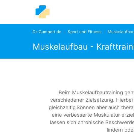
Dr-Gumpert.de
Sport und Fitness
Muskelaufba
Muskelaufbau - Krafttrain
Beim Muskelaufbautraining geh
verschiedener Zielsetzung. Hierbe
gleichzeitig können aber auch ther
eine verbesserte Muskulatur erzi
lassen sich chronische Beschwerde
lindern od