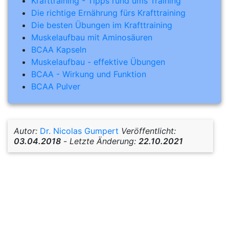
Krafttraining - Tipps rund ums Training
Die richtige Ernährung fürs Krafttraining
Die besten Übungen im Krafttraining
Muskelaufbau mit Aminosäuren
BCAA Kapseln
Muskelaufbau - effektive Übungen
BCAA - Wirkung und Funktion
BCAA Pulver
Autor:
Dr. Nicolas Gumpert
Veröffentlicht:
03.04.2018
-
Letzte Änderung:
22.10.2021