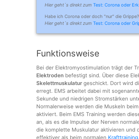
Hier geht´s direkt zum
Test: Corona oder Erk
Habe ich Corona oder doch "nur" die Grippe?
Hier geht´s direkt zum
Test: Corona oder Gr
Funktionsweise
Bei der Elektromyostimulation trägt der 
Elektroden
befestigt sind. Über diese El
Skelettmuskulatur
geschickt. Dort wird d
erregt. EMS arbeitet dabei mit sogenann
Sekunde und niedrigen Stromstärken unte
Normalerweise werden die Muskeln beim
aktiviert. Beim EMS Training werden die
an, als es die Impulse der Nerven normal
die komplette Muskulatur aktivieren und
effektiver als beim normalen
Krafttraining