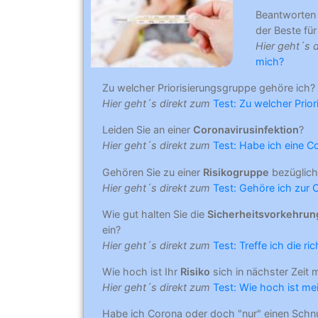
Beantworten
der Beste für 
Hier geht´s 
mich?
Zu welcher Priorisierungsgruppe gehöre ich?
Hier geht´s direkt zum
Test: Zu welcher Prio
Leiden Sie an einer
Coronavirusinfektion
?
Hier geht´s direkt zum
Test: Habe ich eine C
Gehören Sie zu einer
Risikogruppe
bezüglich
Hier geht´s direkt zum
Test: Gehöre ich zur 
Wie gut halten Sie die
Sicherheitsvorkehru
ein?
Hier geht´s direkt zum
Test: Treffe ich die r
Wie hoch ist Ihr
Risiko
sich in nächster Zeit 
Hier geht´s direkt zum
Test: Wie hoch ist mei
Habe ich Corona oder doch "nur" einen Schn