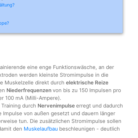
ältung?
ippe?
Trainierende eine enge Funktionswäsche, an der
ektroden werden kleinste Stromimpulse in die
ie Muskelzelle direkt durch
elektrische Reize
ten
Niederfrequenzen
von bis zu 150 Impulsen pro
r 100 mA (Milli-Ampere).
 Training durch
Nervenimpulse
erregt und dadurch
se Impulse von außen gesetzt und dauern länger
erweise tun. Die zusätzlichen Stromimpulse sollen
 damit den
Muskelaufbau
beschleunigen - deutlich
.