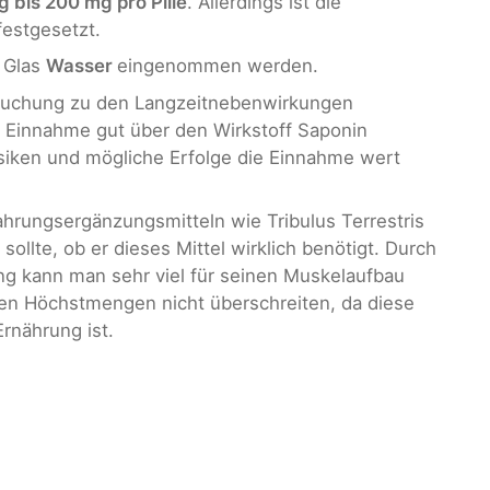
 bis 200 mg pro Pille
. Allerdings ist die
estgesetzt.
m Glas
Wasser
eingenommen werden.
ersuchung zu den Langzeitnebenwirkungen
er Einnahme gut über den Wirkstoff Saponin
isiken und mögliche Erfolge die Einnahme wert
rungsergänzungsmitteln wie Tribulus Terrestris
sollte, ob er dieses Mittel wirklich benötigt. Durch
 kann man sehr viel für seinen Muskelaufbau
en Höchstmengen nicht überschreiten, da diese
rnährung ist.