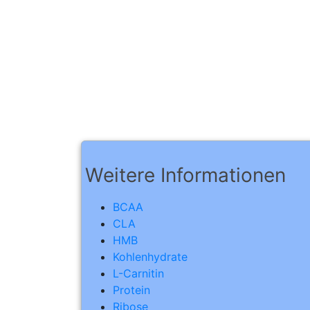
Weitere Informationen
BCAA
CLA
HMB
Kohlenhydrate
L-Carnitin
Protein
Ribose