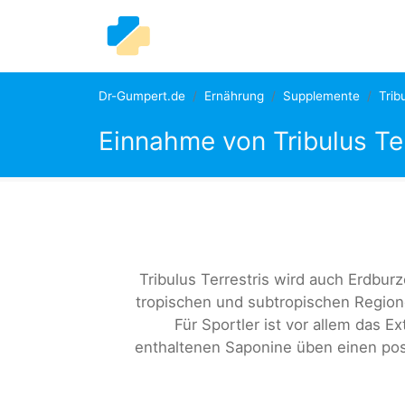
Dr-Gumpert.de
Ernährung
Supplemente
Trib
Einnahme von Tribulus Ter
Tribulus Terrestris wird auch Erdburz
tropischen und subtropischen Region
Für Sportler ist vor allem das Ex
enthaltenen Saponine üben einen posi