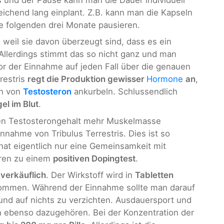
ichend lang einplant. Z.B. kann man die Kapseln
 folgenden drei Monate pausieren.
, weil sie davon überzeugt sind, dass es ein
 Allerdings stimmt das so nicht ganz und man
vor der Einnahme auf jeden Fall über die genauen
restris
regt die Produktion gewisser
Hormone
an
,
on von
Testosteron
ankurbeln. Schlussendlich
el im Blut
.
ten Testosterongehalt mehr Muskelmasse
innahme von Tribulus Terrestris. Dies ist so
n hat eigentlich nur eine Gemeinsamkeit mit
ühren zu einem
positiven Dopingtest
.
i verkäuflich
. Der Wirkstoff wird in
Tabletten
nommen. Während der Einnahme sollte man darauf
und auf nichts zu verzichten. Ausdauersport und
 ebenso dazugehören. Bei der Konzentration der