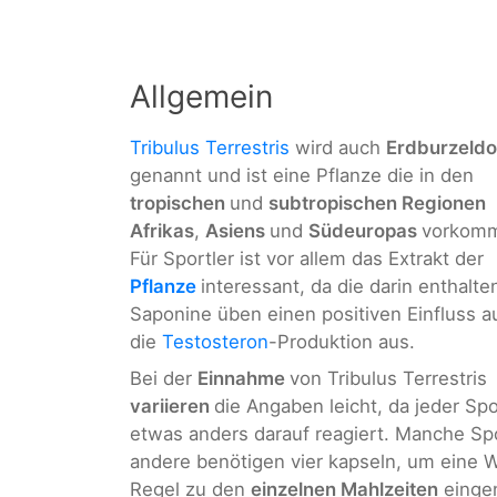
Allgemein
Tribulus Terrestris
wird auch
Erdburzeldo
genannt und ist eine Pflanze die in den
tropischen
und
subtropischen Regionen
Afrikas
,
Asiens
und
Südeuropas
vorkomm
Für Sportler ist vor allem das Extrakt der
Pflanze
interessant, da die darin enthalt
Saponine üben einen positiven Einfluss a
die
Testosteron
-Produktion aus.
Bei der
Einnahme
von Tribulus Terrestris
variieren
die Angaben leicht, da jeder Spo
etwas anders darauf reagiert. Manche Sp
andere benötigen vier kapseln, um eine Wi
Regel zu den
einzelnen Mahlzeiten
einge